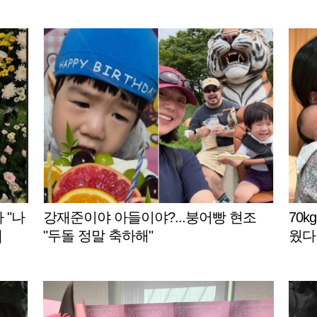
 "나
강재준이야 아들이야?...붕어빵 현조
70k
]
"두돌 정말 축하해"
웠다