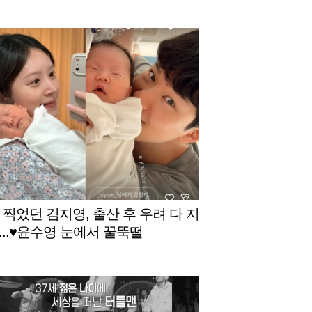
g 찍었던 김지영, 출산 후 우려 다 지
...♥윤수영 눈에서 꿀뚝떨