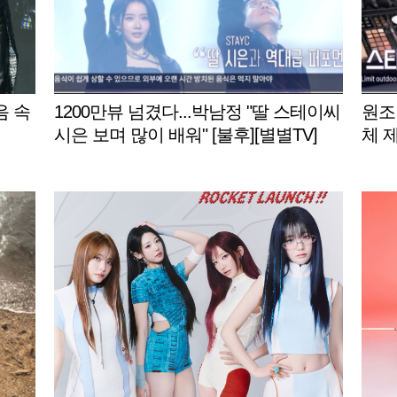
음 속
1200만뷰 넘겼다...박남정 "딸 스테이씨
원조
시은 보며 많이 배워" [불후][별별TV]
체 
명곡