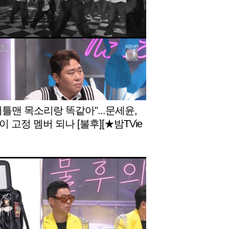
터틀맨 목소리랑 똑같아"...문세윤,
 고정 멤버 되나 [불후][★밤TVie