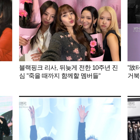
블랙핑크 리사, 뒤늦게 전한 10주년 진
"故
심 "죽을 때까지 함께할 멤버들"
거북이
w]