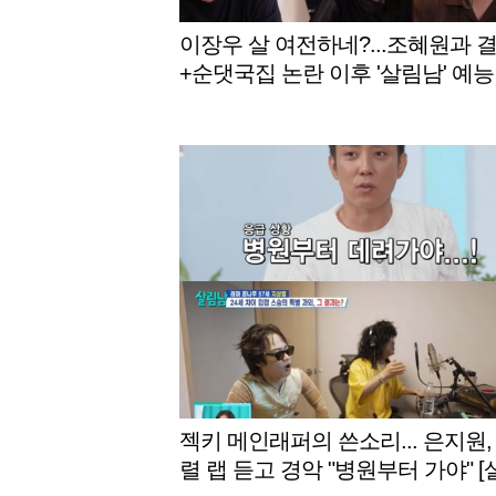
이장우 살 여전하네?...조혜원과 
+순댓국집 논란 이후 '살림남' 예능
귀 예고 [스타이슈]
젝키 메인래퍼의 쓴소리... 은지원,
렬 랩 듣고 경악 "병원부터 가야" [