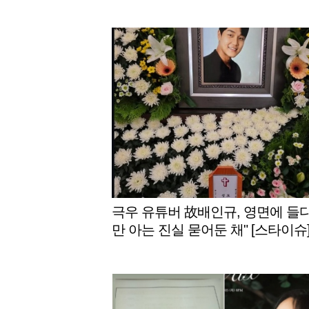
남]
극우 유튜버 故배인규, 영면에 들다
만 아는 진실 묻어둔 채" [스타이슈