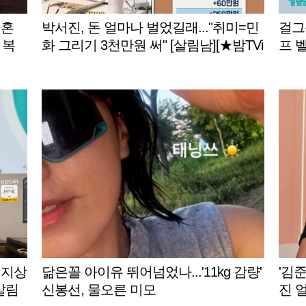
결혼
박서진, 돈 얼마나 벌었길래..."취미=민
걸그
 복
화 그리기 3천만원 써" [살림남][★밤TVi
프 벨
ew]
별TV
 지상
닮은꼴 아이유 뛰어넘었나...'11kg 감량'
'김
살림
신봉선, 물오른 미모
진 