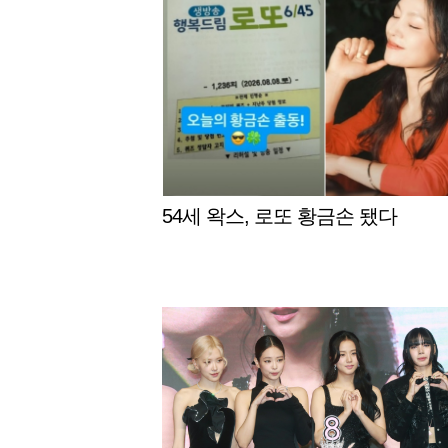
54세 왁스, 로또 황금손 됐다