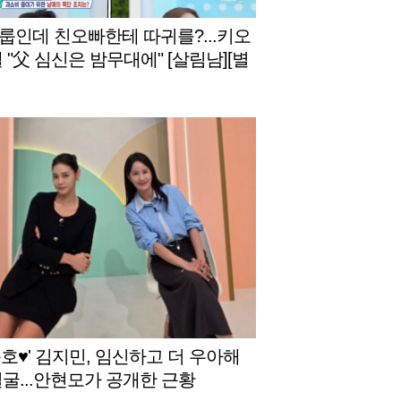
룹인데 친오빠한테 따귀를?...키오
 "父 심신은 밤무대에" [살림남][별
]
준호♥' 김지민, 임신하고 더 우아해
얼굴...안현모가 공개한 근황