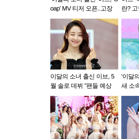
oap' MV 티저 오픈..고장
란? 
난 감정의 잔상
팀 빛내
이달의 소녀 출신 이브, 5
'이달의
월 솔로 데뷔 "팬들 예상
새 소
뛰어넘을 것" [공식]
퍼밀과