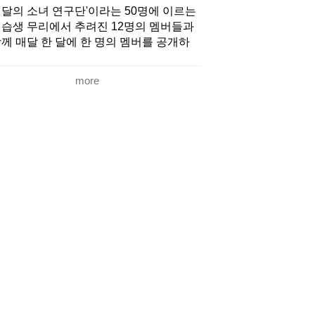
달의 소녀 연구단'이라는 50명에 이르는
습생 무리에서 추려진 12명의 멤버들과
께 매달 한 달에 한 명의 멤버를 공개하
, 이례적인 규모의 데뷔 프로젝트로 큰 주
을 받았으며 최종적으로 희진, 현진, 하
more
, 여진, 비비, 김립, 진솔, 최리, 이브, 츄,
원, 올리비아 혜(공개 순)가 선발되어 데
했다.