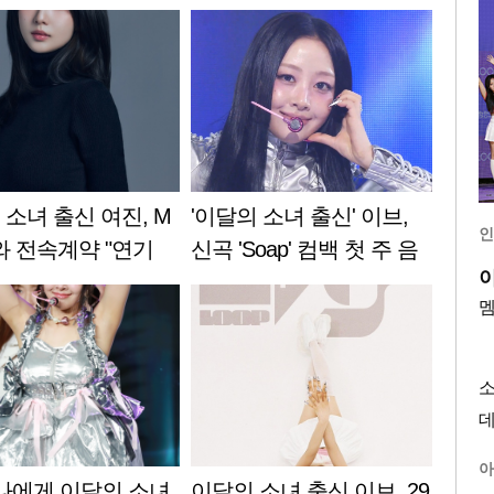
소녀 출신 여진, M
'이달의 소녀 출신' 이브,
인
와 전속계약 "연기
신곡 'Soap' 컴백 첫 주 음
행"[공식]
악방송 성료..'팝스타 성장'
아
"나에게 이달의 소녀
이달의 소녀 출신 이브, 29