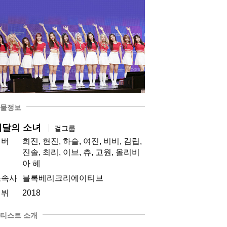
물정보
이달의 소녀
걸그룹
멤버
희진, 현진, 하슬, 여진, 비비, 김립,
진솔, 최리, 이브, 츄, 고원, 올리비
아 혜
소속사
블록베리크리에이티브
데뷔
2018
티스트 소개