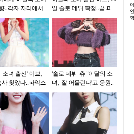
이
고향..각자 자리에서
일 솔로 데뷔 확정..꽃 피
연
" [스타현장]
울 음악 열정
함
는
목
슬
고
뷔
 소녀 출신' 이브,
'솔로 데뷔 '츄 "이달의 소
속사 찾았다..파익스
녀, '잘 어울린다'고 응원..
 전속계약
자신감 얻어"