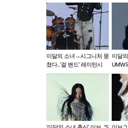
이달의 소녀→시그니처 뭉
이달의 
쳤다..'걸 밴드' 레이턴시
UMW
결성 비화 [스타현장]
활동 병
'이달의 소녀 출신' 이브, 'S
이브 