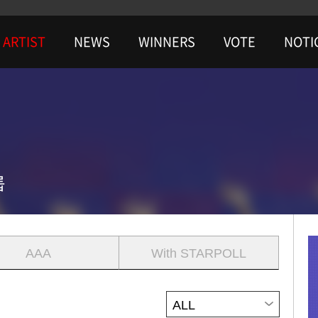
ARTIST
NEWS
WINNERS
VOTE
NOTI
룹
AAA
With STARPOLL
ALL