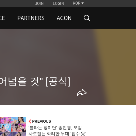
KOR
JOIN
LOGIN
CE
PARTNERS
ACON
어넘을 것" [공식]
PREVIOUS
'불타는 장미단' 송민경, 오감
사로잡는 화려한 무대 '접수 完'