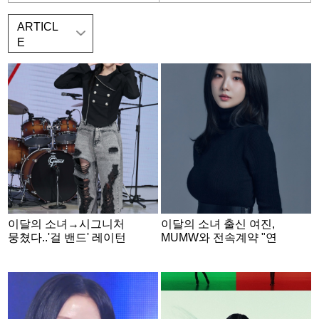
ARTICL
E
이달의 소녀→시그니처
이달의 소녀 출신 여진,
뭉쳤다..'걸 밴드' 레이턴
MUMW와 전속계약 "연
시 결성 비화 [스타현장]
기 활동 병행"[공식]