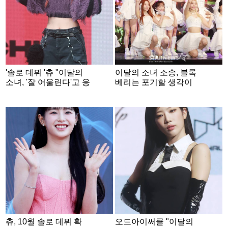
'솔로 데뷔 '츄 "이달의
이달의 소녀 소송, 블록
소녀, '잘 어울린다'고 응
베리는 포기할 생각이
원..자신감 얻어"
전혀없다[★FOCUS]
츄, 10월 솔로 데뷔 확
오드아이써클 "이달의