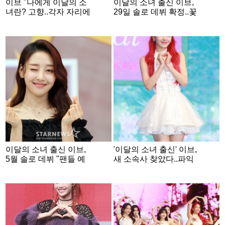
이브 "나에게 이달의 소
이달의 소녀 출신 이브,
녀란? 고향..각자 자리에
29일 솔로 데뷔 확정..꽃
서 팀 빛내" [스타현장]
피울 음악 열정
이달의 소녀 출신 이브,
'이달의 소녀 출신' 이브,
5월 솔로 데뷔 "팬들 예
새 소속사 찾았다..파익
상 뛰어넘을 것" [공식]
스퍼밀과 전속계약