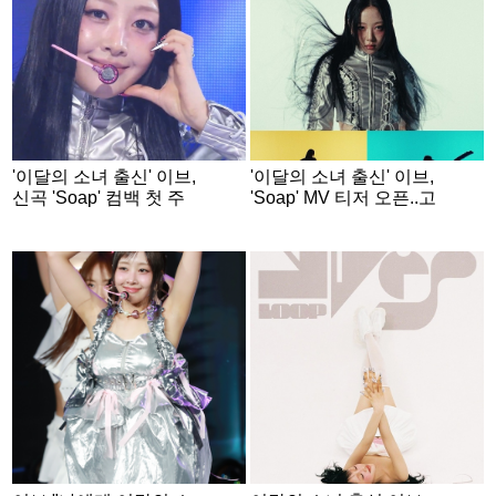
'이달의 소녀 출신' 이브,
'이달의 소녀 출신' 이브,
신곡 'Soap' 컴백 첫 주
'Soap' MV 티저 오픈..고
음악방송 성료..'팝스타
장 난 감정의 잔상
성장'