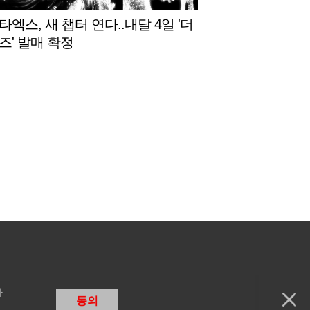
엑스, 새 챕터 연다..내달 4일 '더
즈' 발매 확정
.
동의