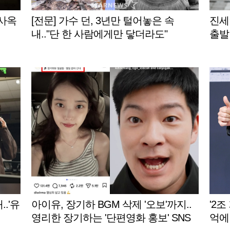
신사옥
[전문] 가수 던, 3년만 털어놓은 속
진세
내.."단 한 사람에게만 닿더라도"
출발
..'유
아이유, 장기하 BGM 삭제 '오보'까지..
'2조
영리한 장기하는 '단편영화 홍보' SNS
억에