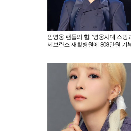
임영웅 팬들의 힘! '영웅시대 스밍교
세브란스 재활병원에 808만원 기