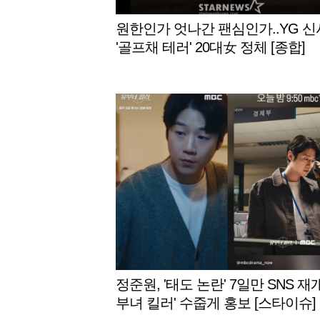
원한인가 엇나간 팬심인가..YG 
'골프채 테러' 20대女 정체 [종합]
정준원, '태도 논란' 7일만 SNS 재개
부녀 킬러' 수줍게 홍보 [스타이슈]