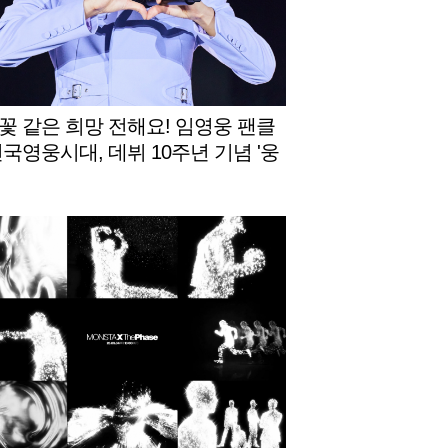
꽃 같은 희망 전해요! 임영웅 팬클
전국영웅시대, 데뷔 10주년 기념 '웅
장학금' 네 번째 꽃밭