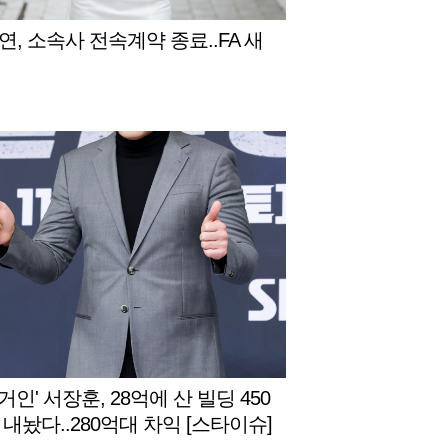
연, 소속사 전속계약 종료..FA 새
 거인' 서장훈, 28억에 산 빌딩 450
 내놨다..280억대 차익 [스타이슈]