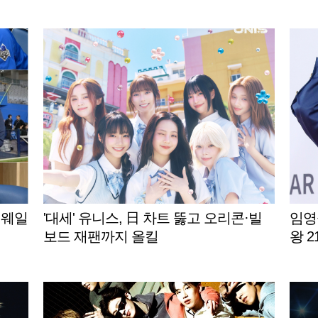
게재 [스타이슈]
 웨일
'대세' 유니스, 日 차트 뚫고 오리콘·빌
임영
보드 재팬까지 올킬
왕 2