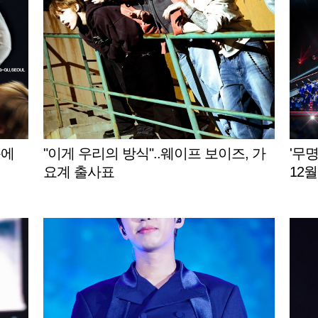
동에
"이게 우리의 방식"..웨이프 보이즈, 가
'무
요계 출사표
12