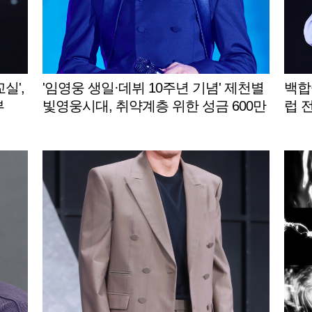
실',
'임영웅 생일·데뷔 10주년 기념' 제천별
백합
부
빛영웅시대, 취약계층 위한 성금 600만
럽 
원 제천시에 기탁
드림