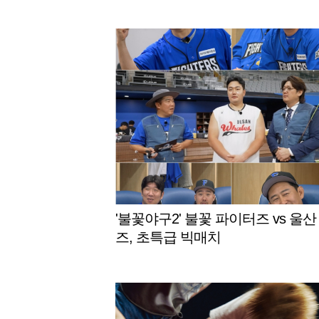
'불꽃야구2' 불꽃 파이터즈 vs 울산
즈, 초특급 빅매치