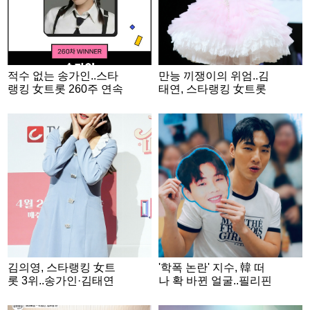
적수 없는 송가인..스타
만능 끼쟁이의 위엄..김
랭킹 女트롯 260주 연속
태연, 스타랭킹 女트롯
1위
2위
김의영, 스타랭킹 女트
'학폭 논란' 지수, 韓 떠
롯 3위..송가인·김태연
나 확 바뀐 얼굴..필리핀
과 TOP3
쇼핑몰서 포착 [스타이
슈]