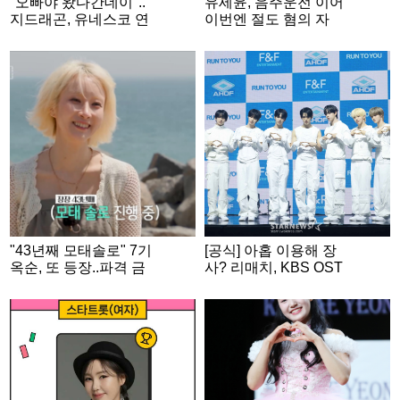
"오빠야 왔다간데이"..
유세윤, 음주운전 이어
지드래곤, 유네스코 연
이번엔 절도 혐의 자
설 마치고 남긴 한마디
수.."부끄럽습니다" [스
[스타이슈]
타이슈]
"43년째 모태솔로" 7기
[공식] 아홉 이용해 장
옥순, 또 등장..파격 금
사? 리매치, KBS OST
발 후 '삼수 도전' [나솔
투표 사기 논란 인정
사계]