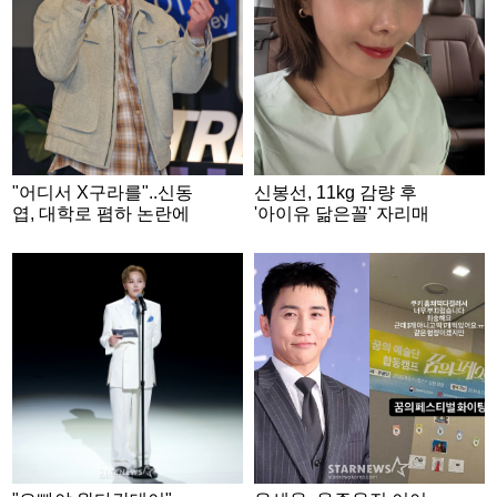
"어디서 X구라를"..신동
신봉선, 11kg 감량 후
엽, 대학로 폄하 논란에
'아이유 닮은꼴' 자리매
결국 사과문 [종합]
김..완벽한 V라인