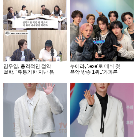
임우일, 충격적인 절약
누에라, '.exe'로 데뷔 첫
철학.."유통기한 지난 음
음악 방송 1위..'가파른
식, 몸에 유산균 만들어"
상승세'
('비밀보장')