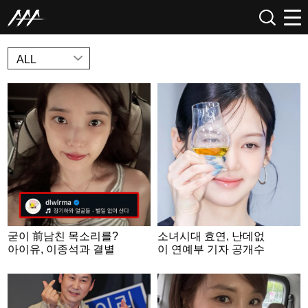
NEWS
ALL
굳이 前남친 목소리를?
소녀시대 효연, 난데없
아이유, 이종석과 결별
이 연예부 기자 공개수
후 장기하 BGM [종합]
배.."집 주소 삽니다" [스
타이슈]