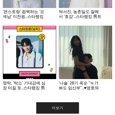
'편스토랑' 컴백하는 '요
박서진, 농촌일도 잘해
섹남' 이찬원..스타랭킹
서 '호감'..스타랭킹 男트
男트롯 '3위'
롯 '2위'
영탁, '탁쇼' 기대감에 심
'나솔' 28기 옥순 "누가
장 터질 듯..스타랭킹 男
봐도 임산부"..♥영호와
트롯 '1위'
입맞춤 '달달' 일상
더보기