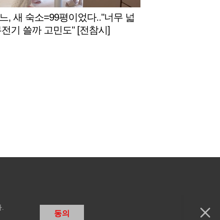
느, 새 숙소=99평이었다.."너무 넓
무전기 쓸까 고민도" [전참시]
.
동의