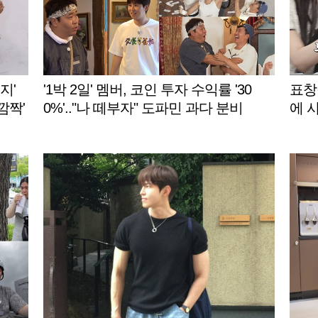
지'
'1박 2일' 멤버, 코인 투자 수익률 '30
표창
깜짝'
0%'.."나 떼부자" 도파민 과다 분비
에 