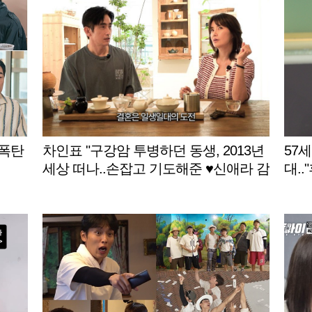
 폭탄
차인표 "구강암 투병하던 동생, 2013년
57세
세상 떠나..손잡고 기도해준 ♥신애라 감
대..
사" [신애라이프]