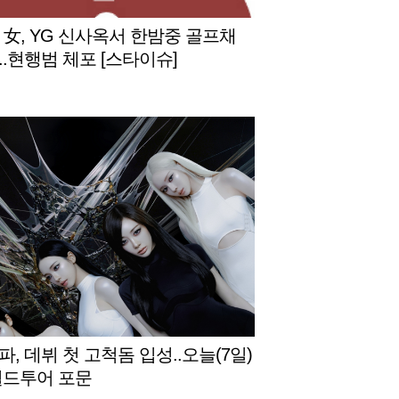
대 女, YG 신사옥서 한밤중 골프채
..현행범 체포 [스타이슈]
, 데뷔 첫 고척돔 입성..오늘(7일)
월드투어 포문