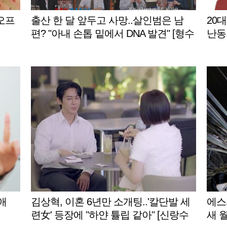
오프
출산 한 달 앞두고 사망..살인범은 남
20
편? "아내 손톱 밑에서 DNA 발견" [형수
난동
다2]
애
김상혁, 이혼 6년만 소개팅..'칼단발 세
에스파
련女' 등장에 "하얀 튤립 같아" [신랑수
새 