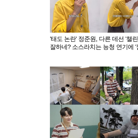
'태도 논란' 정준원, 다른 데선 '챌린
잘하네? 소스라치는 능청 연기에 '
[스타이슈]