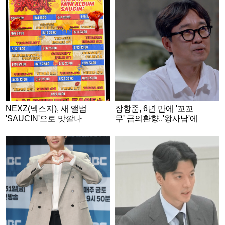
NEXZ(넥스지), 새 앨범
장항준, 6년 만에 '꼬꼬
'SAUCIN'으로 맛깔나
무' 금의환향..'왕사남'에
는 컴백 예고..글로벌 무
담지 못한 단종 이야기
대 향하는 '매운맛'!
[공식]