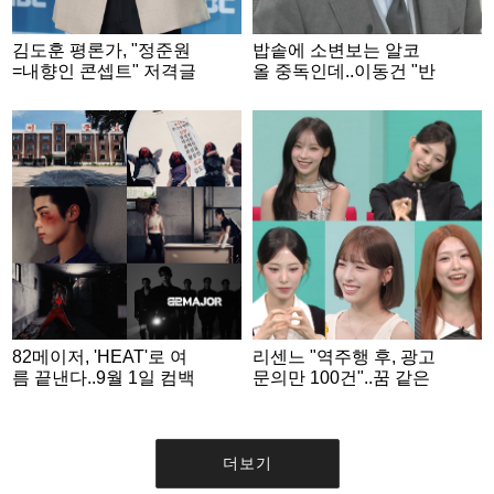
김도훈 평론가, "정준원
밥솥에 소변보는 알코
=내향인 콘셉트" 저격글
올 중독인데..이동건 "반
삭제 "연기는 기막히게
전 있다" 의미심장 [이숙
잘하는 양반" [스타이슈]
캠]
82메이저, 'HEAT'로 여
리센느 "역주행 후, 광고
름 끝낸다..9월 1일 컴백
문의만 100건"..꿈 같은
인기 [전참시]
더보기