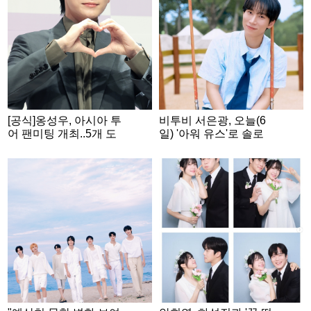
[공식]옹성우, 아시아 투
비투비 서은광, 오늘(6
어 팬미팅 개최..5개 도
일) '아워 유스'로 솔로
시 추가 확정
컴백..프니엘 지원사격