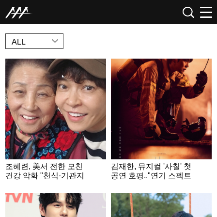
NEWS
ALL
조혜련, 美서 전한 모친
김재한, 뮤지컬 '사칠' 첫
건강 악화 "천식·기관지
공연 호평.."연기 스펙트
염에 기력 떨어져..기도
럼 확장"
해 주세요"