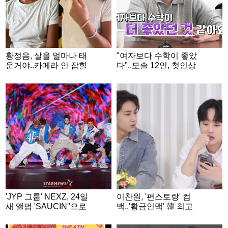
황정음, 살을 얼마나 태
"여자보다 수학이 좋았
운거야..카메라 안 잡힐
다"..모솔 12인, 첫인상
정도 '태닝 피부' [스타이
부터 예측불가 '최고 4.
슈]
6%' [종합](나는 솔로)
'JYP 그룹' NEXZ, 24일
이찬원, '편스토랑' 컴
새 앨범 'SAUCIN''으로
백..'황금인맥' 韓 최고
컴백
걸그룹 출격? [편스토
랑]