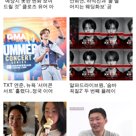
"예상치 못한 변화 보여
안희연, 하석진과 '꿀 떨
드릴 것" 클로즈 유어 아
어지는 웨딩화보' 공
이즈, 빌보드가 주목한
개..'♥양재웅 눈 감아'
'차세대 K팝 주자'
TXT 연준, 뉴욕 '서머콘
알파드라이브원, '숨바
서트' 홀렸다..정국 이어
꼭질2' 두 번째 플레이
韓솔로 2번째
어 출격..'서늘한 분위기'