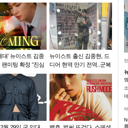
제대' 뉴이스트 김종
뉴이스트 출신 김종현, 드
인
월 팬미팅 확정 "진심
디어 현역 만기 전역..군복
악 보답"[공식]
셀카 공개 [스타이슈]
아
N
롭
12월 29일 군 입대
백호, 벌써 뜨겁다..스페셜