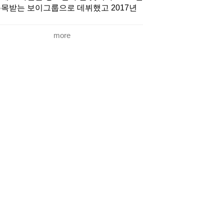
목받는 보이그룹으로 데뷔했고 2017년
net 리얼리티 쇼 ‘프로듀스 101 시즌 2’에
버 JR, 백호, 민현, 렌이 출연해 새로운 도
more
의 발판을 마련했고 방송 종영직후 뉴이
트가 2013년에 발표했던 ‘여보세요’가 음
원차트에서 역주행을 기록했다