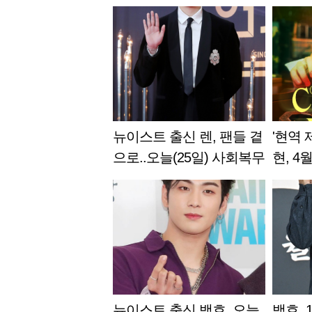
뉴이스트 출신 렌, 팬들 곁
'현역 
으로..오늘(25일) 사회복무
현, 4
요원 소집해체
담은 음
뉴이스트 출신 백호, 오늘
백호, 