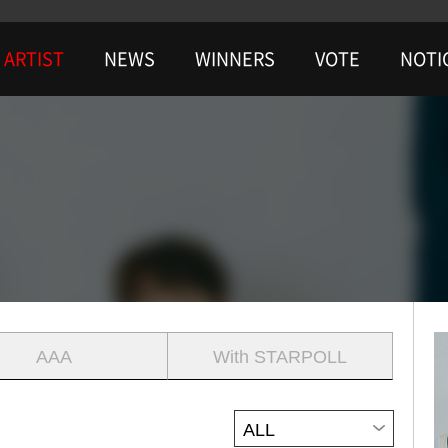
ARTIST
NEWS
WINNERS
VOTE
NOTI
AAA
With STARPOLL
ALL