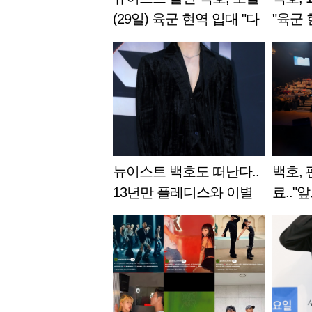
(29일) 육군 현역 입대 "다
"육군
녀올게"
[전문]
뉴이스트 백호도 떠난다..
백호, 
13년만 플레디스와 이별
료.."
[공식][전문]
멋질 것