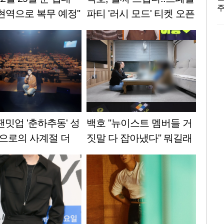
주
 현역으로 복무 예정"
파티 '러시 모드' 티켓 오픈
M
동시에 매진
멤
약
스
팬밋업 '춘하추동' 성
백호 "뉴이스트 멤버들 거
앞으로의 사계절 더
짓말 다 잡아냈다" 뭐길래
"
[탐정들의 영업비밀]