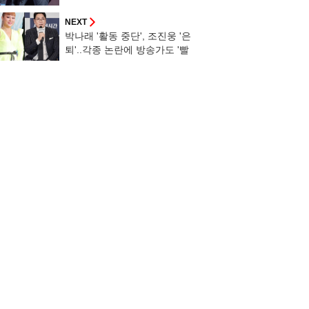
[공식]
NEXT
박나래 '활동 중단', 조진웅 '은
퇴'..각종 논란에 방송가도 '빨
간 불'[종합]