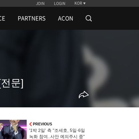
KOR
JOIN
LOGIN
CE
PARTNERS
ACON
[전문]
PREVIOUS
'1박 2일' 측 "조세호, 5일·6일
녹화 참여..사안 예의주시 중"