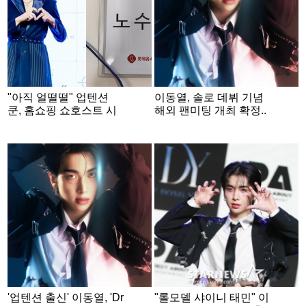
"아직 얼떨떨" 업텐션
이동열, 솔로 데뷔 기념
쿤, 홈쇼핑 쇼호스트 시
해외 팬미팅 개최 확정..
험 후 합격
아시아 3개국 방문
'업텐션 출신' 이동열, 'Dr
"롤모델 샤이니 태민" 이