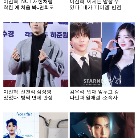
이진혁 "NCT 재현처럼
이진혁, 이제는 말할 수
착한 애 처음 봐..면회도
있다 "내가 '디어엠' 반전
갔다 왔죠" [인터뷰②]
주인공" [인터뷰①]
이진혁, 선천적 심장병
김우석, 입대 앞두고 강
있었다..병역 면제 판정
나언과 열애설..소속사
[공식]
"확인 중" [공식]