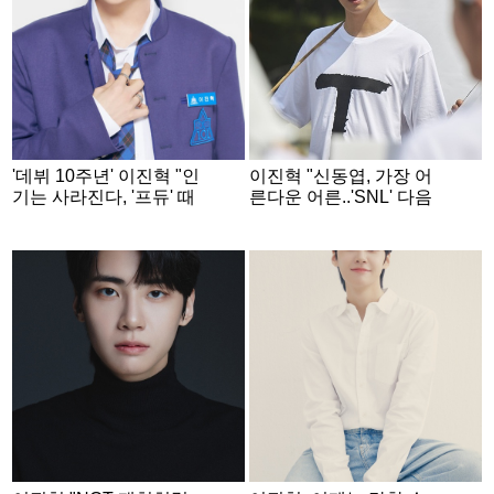
'데뷔 10주년' 이진혁 "인
이진혁 "신동엽, 가장 어
기는 사라진다, '프듀' 때
른다운 어른..'SNL' 다음
깨달아..좌절할 시간 없
시즌도 꼭 함께하고파"
어요" [인터뷰④]
[인터뷰③]