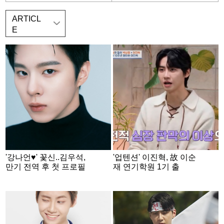
ARTICL
E
'강나언♥' 꽃신..김우석,
'업텐션' 이진혁, 故 이순
만기 전역 후 첫 프로필
재 연기학원 1기 출
공개
신.."심장병 딛고 가수 데
뷔"[4인용식탁][★밤TV]