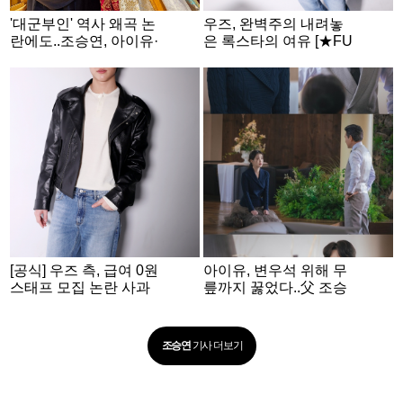
'대군부인' 역사 왜곡 논
우즈, 완벽주의 내려놓
란에도..조승연, 아이유·
은 록스타의 여유 [★FU
변우석 셀카 공개 [스타
LL인터뷰]
이슈]
[공식] 우즈 측, 급여 0원
아이유, 변우석 위해 무
스태프 모집 논란 사과
릎까지 꿇었다..父 조승
연과 대면 [21세기 대군
부인]
조승연
기사 더보기