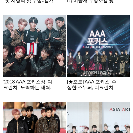
"첫 시상식 첫 수상..감개
H) 미공개 수상소감 및
무량"[독점영상]
'STEALER' 무대 2018A
AA★
'2018 AAA 포커스상' 디
[★포토]'AAA 포커스' 수
크런치 "노력하는 새싹..
상한 스누퍼, 디크런치
감사합니다"