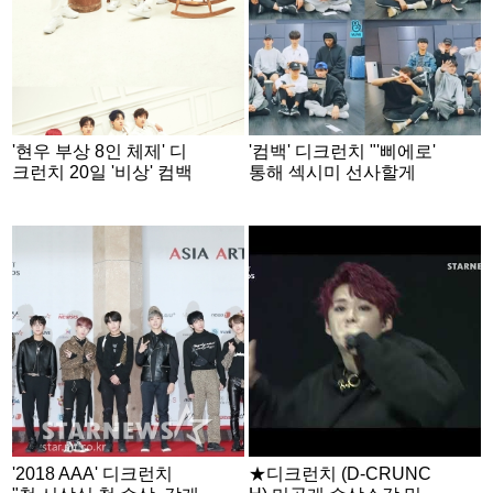
'현우 부상 8인 체제' 디
'컴백' 디크런치 "'삐에로'
크런치 20일 '비상' 컴백
통해 섹시미 선사할게
[공식]
요"
'2018 AAA' 디크런치
★디크런치 (D-CRUNC