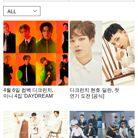
ALL
4월 6일 컴백 디크런치,
디크런치 현호·딜란, 첫
미니 4집 'DAYDREAM'
연기 도전 [공식]
콘셉트 포토 Nightmare
ver. 공개 [공식]