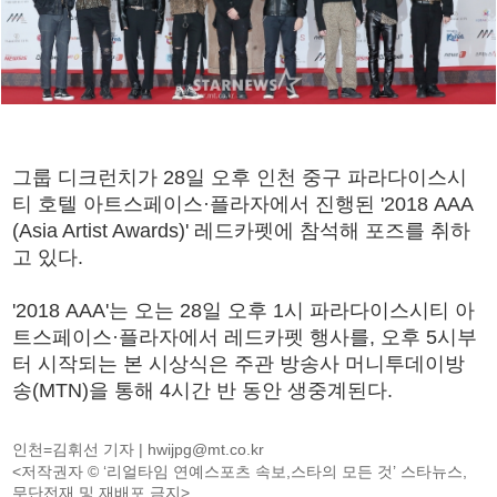
그룹 디크런치가 28일 오후 인천 중구 파라다이스시
티 호텔 아트스페이스·플라자에서 진행된 '2018 AAA
(Asia Artist Awards)' 레드카펫에 참석해 포즈를 취하
고 있다.
'2018 AAA'는 오는 28일 오후 1시 파라다이스시티 아
트스페이스·플라자에서 레드카펫 행사를, 오후 5시부
터 시작되는 본 시상식은 주관 방송사 머니투데이방
송(MTN)을 통해 4시간 반 동안 생중계된다.
인천=김휘선 기자 |
hwijpg@mt.co.kr
<저작권자 © ‘리얼타임 연예스포츠 속보,스타의 모든 것’ 스타뉴스,
무단전재 및 재배포 금지>