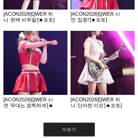
[ACON2026]QWER 히
[ACON2026]QWER 시
나 '완벽 비주얼'[★포토]
연 '집중!'[★포토]
[ACON2026]QWER 시
[ACON2026]QWER 히
연 '무대는 깜찍하게'[★
나 '단아한 미모'[★포토]
포토]
더보기