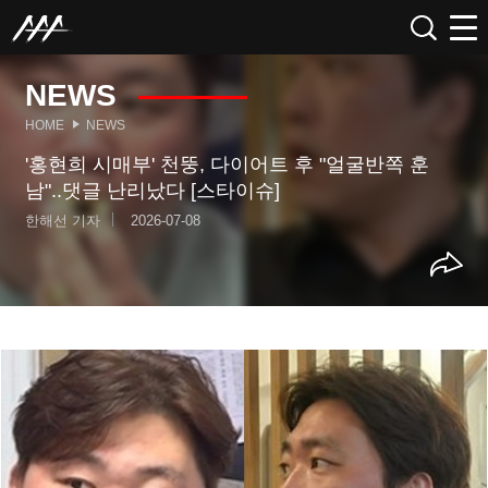
NEWS
HOME
NEWS
'홍현희 시매부' 천뚱, 다이어트 후 "얼굴반쪽 훈
남"..댓글 난리났다 [스타이슈]
한해선 기자
2026-07-08