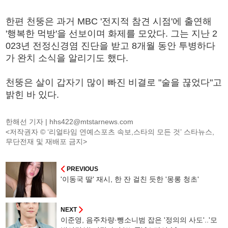
한편 천뚱은 과거 MBC '전지적 참견 시점'에 출연해
'행복한 먹방'을 선보이며 화제를 모았다. 그는 지난 2
023년 전정신경염 진단을 받고 8개월 동안 투병하다
가 완치 소식을 알리기도 했다.
천뚱은 살이 갑자기 많이 빠진 비결로 "술을 끊었다"고
밝힌 바 있다.
한해선 기자 |
hhs422@mtstarnews.com
<저작권자 © ‘리얼타임 연예스포츠 속보,스타의 모든 것’ 스타뉴스,
무단전재 및 재배포 금지>
PREVIOUS
'이동국 딸' 재시, 한 잔 걸친 듯한 '몽롱 청초'
NEXT
이준영, 음주차량·뺑소니범 잡은 '정의의 사도'..'모