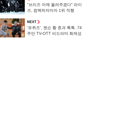
"브리즈 어깨 올려주겠다" 라이
즈, 컴백하자마자 1위 직행
NEXT
'유퀴즈', 젠슨 황 효과 톡톡..74
주만 TV-OTT 비드라마 화제성
1위