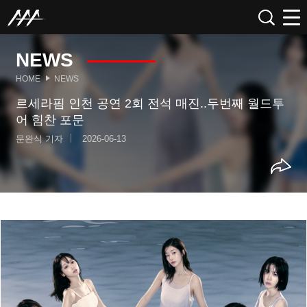
NEWS
HOME
NEWS
르세라핌 인천 공연 2회 전석 매진..두번째 월드투
어 힘찬 포문
문완식 기자
2026-06-13