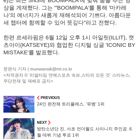
e)는 최근 SNS에 'BOOMPALA'에 맞춰 춤을 추는 영
상을 게재했다. 그는 "'BOOMPALA'를 통해 '마카레
나'의 에너지가 새롭게 재해석되어 기쁘다. 아름다운
새 챕터에 함께할 수 있어 뜻깊다"라고 전했다.
한편 르세라핌은 6월 12일 오후 1시 아일릿(ILLIT), 캣
츠아이(KATSEYE)와 협업한 디지털 싱글 'ICONIC BY
MISTAKE'를 발표했다.
문완식 기자 |
munwansik@mt.co.kr
<저작권자 © ‘리얼타임 연예스포츠 속보,스타의 모든 것’ 스타뉴스,
무단전재 및 재배포 금지>
PREVIOUS
24인 완전체 트리플에스, '뮤뱅' 1위
NEXT
방탄소년단 진, 서초 언더월드 사이니지 주인공..6
월 데뷔 기념 투표 1위