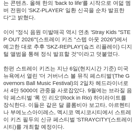
는 콘텐츠. 올해 한의 'back to life'를 시작으로 여덟 멤
버 전원이 'SKZ-PLAYER' 일환 신곡을 순차 발표한
다"고 밝혔다.
이어 "정식 음원 미발매곡 역시 연초 'Stray Kids "STE
P OUT 2026"'(스트레이 키즈 "스텝 아웃 2026")에서
예고한 대로 추후 'SKZ-REPLAY'(슼즈 리플레이) 디지
털 앨범을 통해 정식 발표할 것"이라고 덧붙였다.
한편 스트레이 키즈는 지난 6일(현지시간 기준) 미국
뉴욕에서 열린 '더 거버너스 볼 뮤직 페스티벌'(The G
overnors Ball Music Festival)의 2일차 헤드라이너로
서 4만 5000여 관중을 사로잡았다. 9월에는 브라질 음
악 페스티벌 '록 인 리오'(Rock in Rio) 하이라이트를
장식한다. 이들은 같은 달 콜롬비아 보고타, 아르헨티
나 부에노스아이레스, 멕시코 멕시코시티에서 스트레
이 키즈 필두의 신규 페스티벌 'STRAYCITY'(스트레이
시티)를 개최할 예정이다.