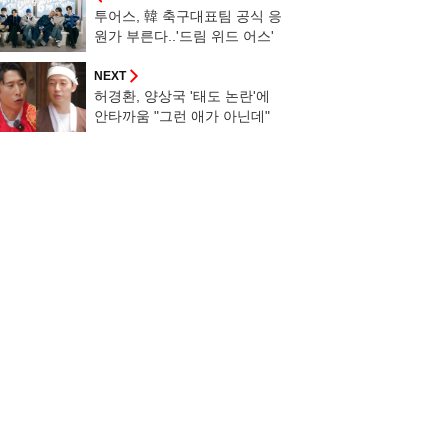
투어스, 韓 축구대표팀 공식 응
원가 부른다..'드림 위드 어스'
공개
NEXT
허경환, 양상국 '태도 논란'에
안타까움 "그런 애가 아닌데"