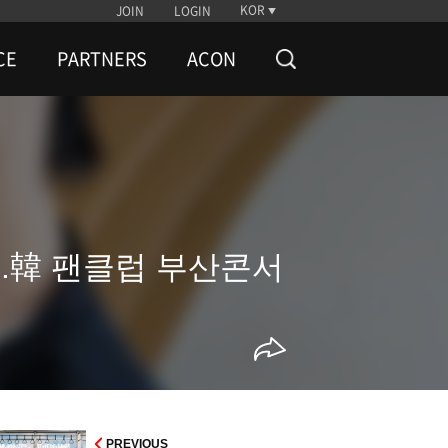
KOR
JOIN
LOGIN
CE
PARTNERS
ACON
.韓 팬클럽 부산콘서
PREVIOUS