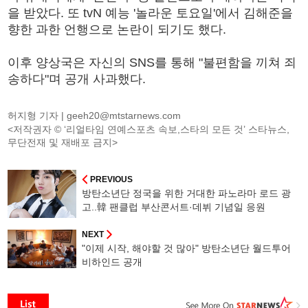
을 받았다. 또 tvN 예능 '놀라운 토요일'에서 김해준을
향한 과한 언행으로 논란이 되기도 했다.
이후 양상국은 자신의 SNS를 통해 "불편함을 끼쳐 죄
송하다"며 공개 사과했다.
허지형 기자 |
geeh20@mtstarnews.com
<저작권자 © ‘리얼타임 연예스포츠 속보,스타의 모든 것’ 스타뉴스,
무단전재 및 재배포 금지>
PREVIOUS
방탄소년단 정국을 위한 거대한 파노라마 로드 광
고..韓 팬클럽 부산콘서트·데뷔 기념일 응원
NEXT
"이제 시작, 해야할 것 많아" 방탄소년단 월드투어
비하인드 공개