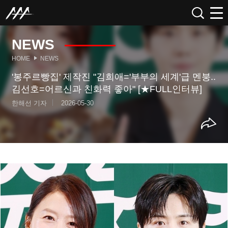
NEWS
HOME
NEWS
'봉주르빵집' 제작진 "김희애='부부의 세계'급 멘붕..
김선호=어르신과 친화력 좋아" [★FULL인터뷰]
한해선 기자
2026-05-30