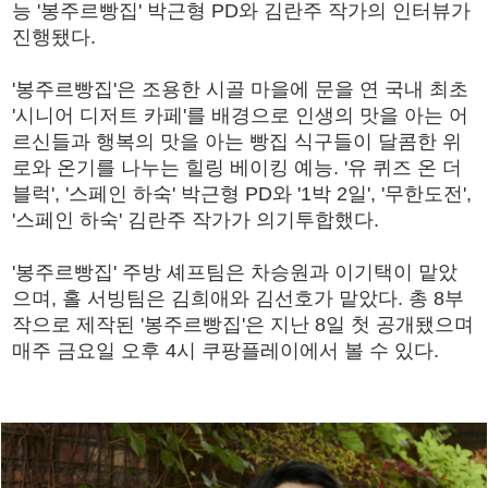
능 '봉주르빵집' 박근형 PD와 김란주 작가의 인터뷰가
진행됐다.
'봉주르빵집'은 조용한 시골 마을에 문을 연 국내 최초
'시니어 디저트 카페'를 배경으로 인생의 맛을 아는 어
르신들과 행복의 맛을 아는 빵집 식구들이 달콤한 위
로와 온기를 나누는 힐링 베이킹 예능. '유 퀴즈 온 더
블럭', '스페인 하숙' 박근형 PD와 '1박 2일', '무한도전',
'스페인 하숙' 김란주 작가가 의기투합했다.
'봉주르빵집' 주방 셰프팀은 차승원과 이기택이 맡았
으며, 홀 서빙팀은 김희애와 김선호가 맡았다. 총 8부
작으로 제작된 '봉주르빵집'은 지난 8일 첫 공개됐으며
매주 금요일 오후 4시 쿠팡플레이에서 볼 수 있다.