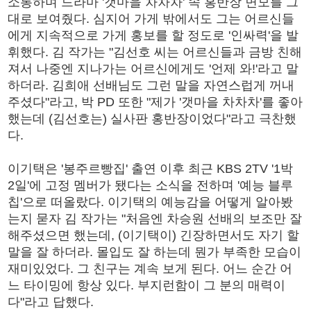
소통하며 드라마 '갯마을 차차차' 속 홍반장 면모를 그
대로 보여줬다. 심지어 가게 밖에서도 그는 어르신들
에게 지속적으로 가게 홍보를 할 정도로 '인싸력'을 발
휘했다. 김 작가는 "김선호 씨는 어르신들과 금방 친해
져서 나중엔 지나가는 어르신에게도 '언제 와!'라고 말
하더라. 김희애 선배님도 그런 말을 자연스럽게 꺼내
주셨다"라고, 박 PD 또한 "제가 '갯마을 차차차'를 좋아
했는데 (김선호는) 실사판 홍반장이었다"라고 극찬했
다.
이기택은 '봉주르빵집' 출연 이후 최근 KBS 2TV '1박
2일'에 고정 멤버가 됐다는 소식을 전하며 '예능 블루
칩'으로 떠올랐다. 이기택의 예능감을 어떻게 알아봤
는지 묻자 김 작가는 "처음엔 차승원 선배의 보조만 잘
해주셨으면 했는데, (이기택이) 긴장하면서도 자기 할
말을 잘 하더라. 몰입도 잘 하는데 뭔가 부족한 모습이
재미있었다. 그 친구는 계속 보게 된다. 어느 순간 어
느 타이밍에 항상 있다. 부지런함이 그 분의 매력이
다"라고 답했다.