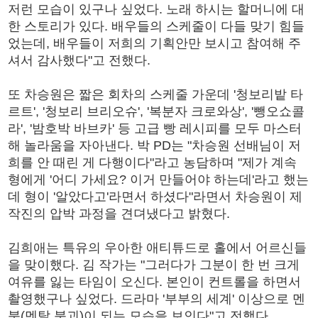
저런 모습이 있구나 싶었다. 노래 하시는 할머니에 대
한 스토리가 있다. 배우들의 스케줄이 다들 맞기 힘들
었는데, 배우들이 저희의 기획안만 보시고 참여해 주
셔서 감사했다"고 전했다.
또 차승원은 짧은 회차의 스케줄 가운데 '청보리밭 타
르트', '청보리 브리오슈', '복분자 크로와상', '뺑오쇼콜
라', '밤호박 바브카' 등 고급 빵 레시피를 모두 마스터
해 놀라움을 자아낸다. 박 PD는 "차승원 선배님이 저
희를 안 때린 게 다행이다"라고 농담하며 "제가 계속
형에게 '어디 가세요? 이거 만들어야 하는데'라고 했는
데 형이 '알았다고'라면서 하셨다"라면서 차승원이 제
작진의 압박 과정을 견뎌냈다고 밝혔다.
김희애는 특유의 우아한 애티튜드로 홀에서 어르신들
을 맞이했다. 김 작가는 "그러다가 그분이 한 번 크게
여유를 잃는 타임이 오신다. 본인이 컨트롤을 하면서
촬영했구나 싶었다. 드라마 '부부의 세계' 이상으로 멘
붕(멘탈 붕괴)이 되는 모습을 보인다"고 전했다.