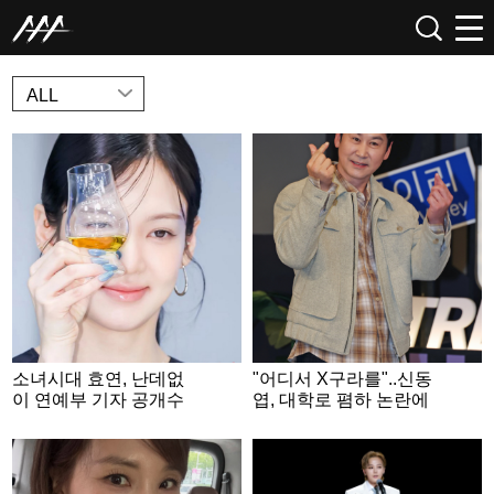
NEWS
ALL
소녀시대 효연, 난데없
"어디서 X구라를"..신동
이 연예부 기자 공개수
엽, 대학로 폄하 논란에
배.."집 주소 삽니다" [스
결국 사과문 [종합]
타이슈]