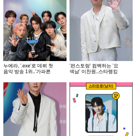
누에라, '.exe'로 데뷔 첫
'편스토랑' 컴백하는 '요
음악 방송 1위..'가파른
섹남' 이찬원..스타랭킹
상승세'
男트롯 '3위'