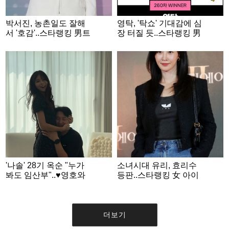
박서진, 농촌일도 잘해
영탁, '탁쇼' 기대감에 심
서 '호감'..스타랭킹 男트
장 터질 듯..스타랭킹 男
롯 '2위'
트롯 '1위'
'나솔' 28기 옥순 "누가
소녀시대 유리, 효리수
봐도 임산부"..♥영호와
등판..스타랭킹 女 아이
입맞춤 '달달' 일상
돌 3위
더보기