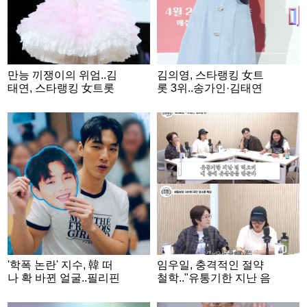
만능 끼쟁이의 위엄..김
김의영, 스타랭킹 女트
태연, 스타랭킹 女트롯
롯 3위..송가인·김태연
2위
과 TOP3
'학폭 논란' 지수, 韓 떠
임우일, 충격적인 절약
나 확 바뀐 얼굴..필리핀
철학.."유통기한 지난 음
쇼핑몰서 포착 [스타이
식, 몸에 유산균 만들어"
슈]
('비밀보장')