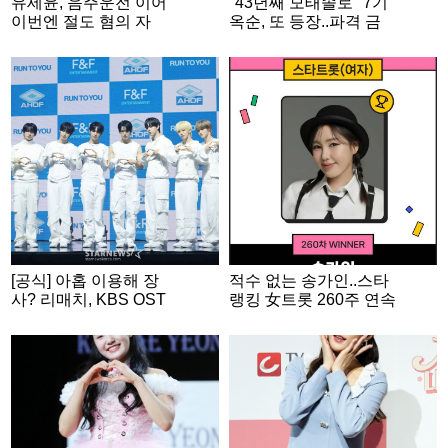
유세윤, 음주운전 이어
"43년째 모태솔로" 7기
이번엔 절도 혐의 자
옥순, 또 등장..파격 금
수.."부끄럽습니다" [스
발 후 '삼수 도전' [나솔
타이슈]
사계]
[공식] 아홉 이용해 장
적수 없는 송가인..스타
사? 리매치, KBS OST
랭킹 女트롯 260주 연속
투표 사기 논란 인정
1위