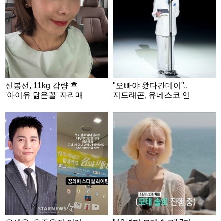
신봉선, 11kg 감량 후
"오빠야 왔다간데이"..
'아이유 닮은꼴' 자리매
지드래곤, 유네스코 연
김..완벽한 V라인
설 마치고 남긴 한마디
[스타이슈]