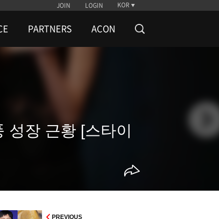
KOR
JOIN
LOGIN
CE
PARTNERS
ACON
 성장 근황 [스타이
PREVIOUS