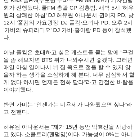
선 KBS 쿨FM(수도권 주파수 FM 89.1MHz) 기자간담
회가 진행됐다. 쿨FM 총괄 CP 김홍범, 새벽 5시 '허유
원의 상쾌한 아침' DJ 허유원 아나운서·권예지 PD, 낮
12시 '폴킴의 가요광장' DJ 폴킴·오귀나 PD, 오후 2시
'가비의 슈퍼라디오' DJ 가비·홍아람 PD 등이 참석했
다.
이날 폴킴은 초대하고 싶은 게스트를 묻는 말에 "구걸
을 좀 해보자면 BTS 뷔가 나와주시면 좋겠다. 그러면
매일 아침 일어나서 뷔 집 쪽으로 절을 할 수 있지 않
을까 하는 생각을 소심하게 해 본다. 너무 심심해서 할
게 없다 하시면 언제든 전화 달라"라고 간절한 바람을
이야기했다.
반면 가비는 "언젠가는 비욘세가 나와줬으면 싶다"라
고 전했다.
허유원 아나운서는 "제가 15년 동안 박효신을 사랑하
고 있다. 소울트리(팬덤명)이다. 가능성이 0%는 아니