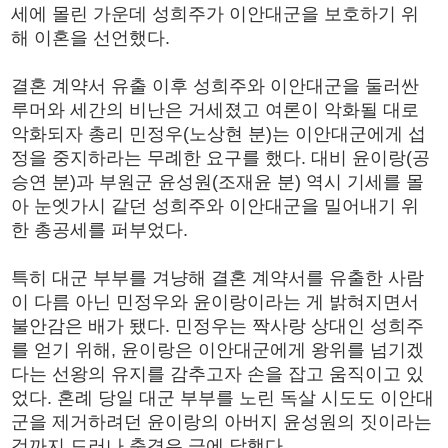
세에 몰린 가운데 성희주가 이안대군을 보호하기 위
해 이혼을 선언했다.
결혼 계약서 유출 이후 성희주와 이안대군을 둘러싼
루머와 세간의 비난은 거세졌고 여론이 악화될 대로
악화되자 총리 민정우(노상현 분)는 이안대군에게 섭
정을 중지하라는 무례한 요구를 했다. 대비 윤이랑(공
승연 분)과 부원군 윤성원(조재윤 분) 역시 기세를 몰
아 눈엣가시 같던 성희주와 이안대군을 밀어내기 위
한 총공세를 퍼부었다.
특히 대군 부부를 겨냥해 결혼 계약서를 유출한 사람
이 다름 아닌 민정우와 윤이랑이라는 게 밝혀지면서
불안감은 배가 됐다. 민정우는 짝사랑 상대인 성희주
를 얻기 위해, 윤이랑은 이안대군에게 왕위를 넘기겠
다는 선왕의 유지를 감추고자 손을 잡고 움직이고 있
었다. 혼례 당일 대군 부부를 노린 독살 시도도 이안대
군을 제거하려던 윤이랑의 아버지 윤성원의 짓이라는
것까지 드러나 충격은 극에 달했다.