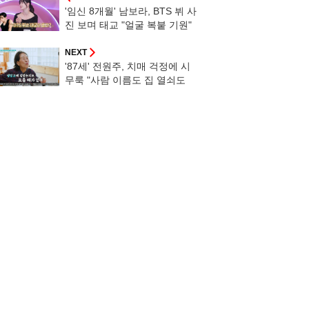
'임신 8개월' 남보라, BTS 뷔 사
진 보며 태교 "얼굴 복붙 기원"
[슈돌][별별TV]
NEXT
'87세' 전원주, 치매 걱정에 시
무룩 "사람 이름도 집 열쇠도
깜빡"[퍼펙트 라이프][★밤TVie
w]