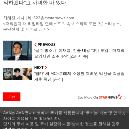
의하겠다"고 사과한 바 있다.
최혜진 기자 |
hj_622@mtstarnews.com
<저작권자 © ‘리얼타임 연예스포츠 속보,스타의 모든 것’ 스타뉴스,
무단전재 및 재배포 금지>
PREVIOUS
'음주 뺑소니' 이재룡, 진술 내용 "3번 모임→마지막
모임서만 소주 4잔" [스타이슈]
NEXT
'엠카' 새 MC=트레저 소정환·제베원 박건욱·킥플립
계훈 확정 [공식]
AAA는 AAA 웹사이트에서 쿠키를 사용합니다. 쿠키는 기능 및 인터넷
사이트 이용을 위해 활용됩니다.
당사의 쿠키 이용 및 쿠키 설정에 대한 상세한 정보를 원하실 경우,