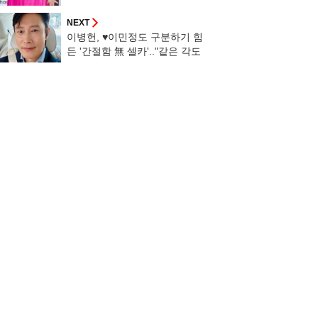
청 "전자담배 피워요!" [스타이
슈]
NEXT
이병헌, ♥이민정도 구분하기 힘
든 '간절함 無 셀카'.."같은 각도
서 옷만 갈아입었냐"