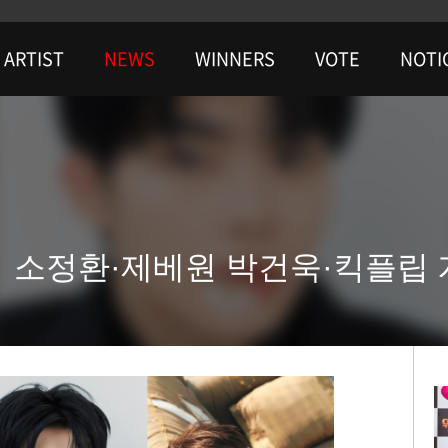
ARTIST
NEWS
WINNERS
VOTE
NOTI
저 소정환·제베원 박건욱·킥플립 