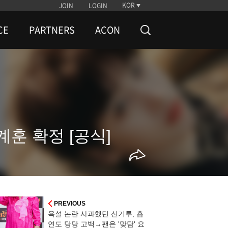
KOR
JOIN
LOGIN
CE
PARTNERS
ACON
계훈 확정 [공식]
PREVIOUS
욕설 논란 사과했던 신기루, 흡
연도 당당 고백→팬은 '맞담' 요