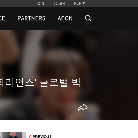
KOR
JOIN
LOGIN
CE
PARTNERS
ACON
피리언스' 글로벌 박
PREVIOUS