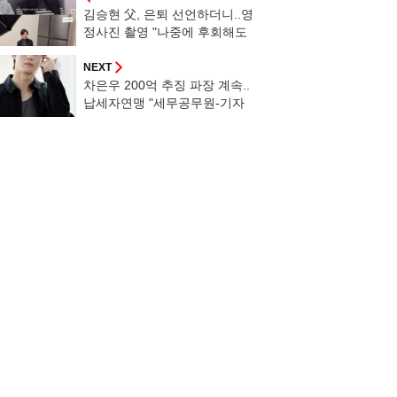
김승현 父, 은퇴 선언하더니..영
정사진 촬영 "나중에 후회해도
소용 없어"
NEXT
차은우 200억 추징 파장 계속..
납세자연맹 "세무공무원-기자
경찰 고발" [공식]