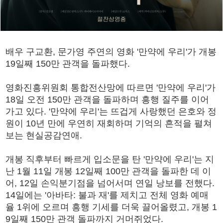
배우 구교환, 문가영 주연의 영화 '만약에 우리'가 개봉
19일째 150만 관객을 돌파했다.
영화진흥위원회 통합전산망에 따르면 '만약에 우리'가
18일 오전 150만 관객을 돌파하며 흥행 질주를 이어
가고 있다. '만약에 우리'는 뜨겁게 사랑했던 은호와 정
원이 10년 만에 우연히 재회하며 기억의 흔적을 펼쳐
보는 현실공감연애.
개봉 직후부터 빠르게 입소문을 탄 '만약에 우리'는 지
난 1월 11일 개봉 12일째 100만 관객을 돌파한 데 이
어, 12일 손익분기점을 넘어서며 연일 낭보를 전했다.
14일에는 '아바타: 불과 재'를 제치고 전체 영화 예매
율 1위에 오르며 흥행 기세를 더욱 끌어올렸고, 개봉 1
9일째 150만 관객 돌파까지 거머쥐었다.