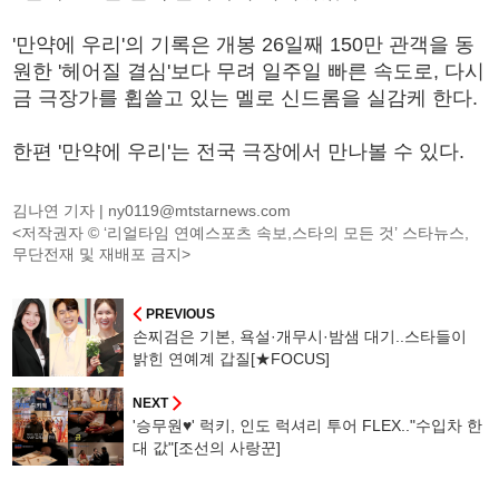
'만약에 우리'의 기록은 개봉 26일째 150만 관객을 동
원한 '헤어질 결심'보다 무려 일주일 빠른 속도로, 다시
금 극장가를 휩쓸고 있는 멜로 신드롬을 실감케 한다.
한편 '만약에 우리'는 전국 극장에서 만나볼 수 있다.
김나연 기자 |
ny0119@mtstarnews.com
<저작권자 © ‘리얼타임 연예스포츠 속보,스타의 모든 것’ 스타뉴스,
무단전재 및 재배포 금지>
PREVIOUS
손찌검은 기본, 욕설·개무시·밤샘 대기..스타들이
밝힌 연예계 갑질[★FOCUS]
NEXT
'승무원♥' 럭키, 인도 럭셔리 투어 FLEX.."수입차 한
대 값"[조선의 사랑꾼]