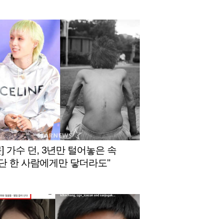
] 가수 던, 3년만 털어놓은 속
."단 한 사람에게만 닿더라도"