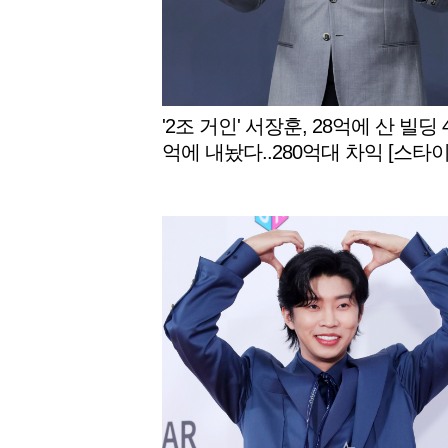
'2조 거인' 서장훈, 28억에 산 빌딩 
억에 내놨다..280억대 차익 [스타이