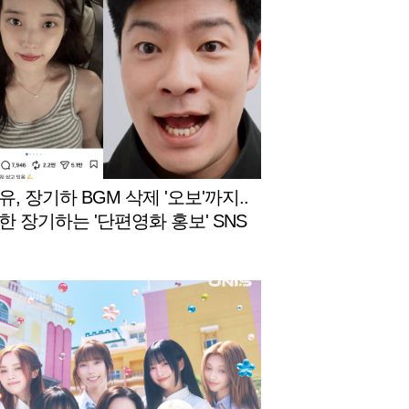
, 장기하 BGM 삭제 '오보'까지..
한 장기하는 '단편영화 홍보' SNS
 [스타이슈]