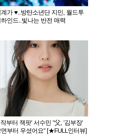
세계가 ♥..방탄소년단 지민, 월드투
비하인드..빛나는 반전 매력
작부터 잭팟' 서수민 "父, '김부장'
장면부터 우셨어요" [★FULL인터뷰]