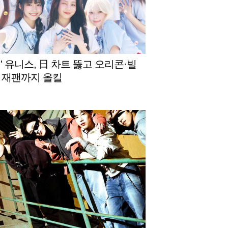
' 유니스, 日 차트 뚫고 오리콘·빌
 재팬까지 올킬