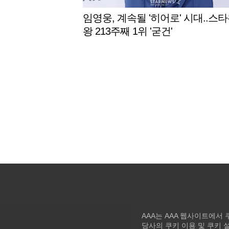
임영웅, 계속될 '히어로' 시대..스
왕 213주째 1위 '굳건'
AAA는 AAA 웹사이트에서
당사의 쿠키 이용 및 쿠키 