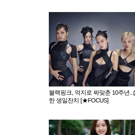
블랙핑크, 억지로 짜맞춘 10주년.
한 생일잔치 [★FOCUS]