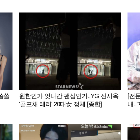
L인터뷰]
.씁쓸
원한인가 엇나간 팬심인가..YG 신사옥
[전문
'골프채 테러' 20대女 정체 [종합]
내.