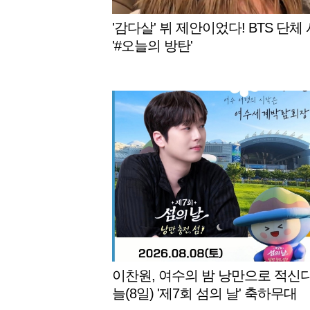
'감다살' 뷔 제안이었다! BTS 단체
'#오늘의 방탄'
이찬원, 여수의 밤 낭만으로 적신다
늘(8일) '제7회 섬의 날' 축하무대