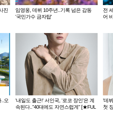
 사진
임영웅, 데뷔 10주년..기록 넘은 감동
전 
'국민가수 금자탑'
어 
..오
'내일도 출근!' 서인국, '로코 장인'은 계
'데뷔
속된다.."40대에도 자연스럽게" [★FUL
첫 