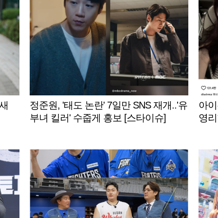
 새
정준원, '태도 논란' 7일만 SNS 재개..'유
아이유
부녀 킬러' 수줍게 홍보 [스타이슈]
영리
게재