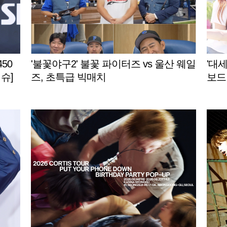
450
'불꽃야구2' 불꽃 파이터즈 vs 울산 웨일
'대세
슈]
즈, 초특급 빅매치
보드