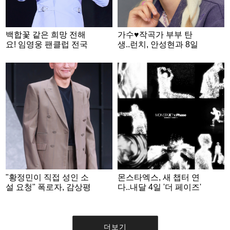
백합꽃 같은 희망 전해
가수♥작곡가 부부 탄
요! 임영웅 팬클럽 전국
생..런치, 안성현과 8일
영웅시대, 데뷔 10주년
결혼
기념 '웅드림장학금' 네
번째 꽃밭
"황정민이 직접 성인 소
몬스타엑스, 새 챕터 연
설 요청" 폭로자, 감상평
다..내달 4일 '더 페이즈'
녹취록도 공개 [스타이
발매 확정
슈]
더보기