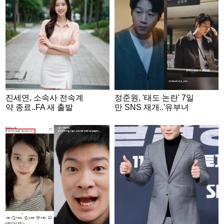
진세연, 소속사 전속계
정준원, '태도 논란' 7일
약 종료..FA 새 출발
만 SNS 재개..'유부녀
킬러' 수줍게 홍보 [스타
이슈]