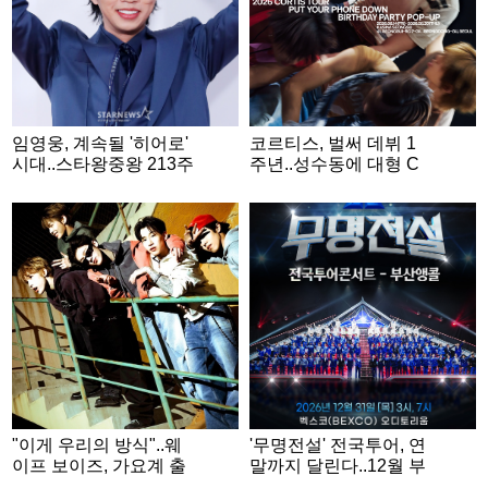
임영웅, 계속될 '히어로'
코르티스, 벌써 데뷔 1
시대..스타왕중왕 213주
주년..성수동에 대형 C
째 1위 '굳건'
ORTIS Ball 뜬다
"이게 우리의 방식"..웨
'무명전설' 전국투어, 연
이프 보이즈, 가요계 출
말까지 달린다..12월 부
사표
산 앙코르 콘서트 확정