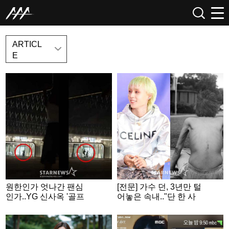
NEWS
ARTICL
E
원한인가 엇나간 팬심
[전문] 가수 던, 3년만 털
인가..YG 신사옥 '골프
어놓은 속내.."단 한 사
채 테러' 20대女 정체
람에게만 닿더라도"
[종합]