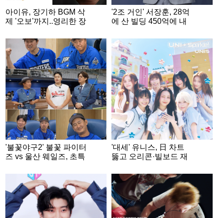
아이유, 장기하 BGM 삭
'2조 거인' 서장훈, 28억
제 '오보'까지..영리한 장
에 산 빌딩 450억에 내
기하는 '단편영화 홍보'
놨다..280억대 차익 [스
SNS 게재 [스타이슈]
타이슈]
'불꽃야구2' 불꽃 파이터
'대세' 유니스, 日 차트
즈 vs 울산 웨일즈, 초특
뚫고 오리콘·빌보드 재
급 빅매치
팬까지 올킬