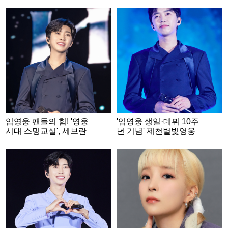
임영웅 팬들의 힘! '영웅
'임영웅 생일·데뷔 10주
시대 스밍교실', 세브란
년 기념' 제천별빛영웅
스 재활병원에 808만원
시대, 취약계층 위한 성
기부
금 600만원 제천시에 기
탁