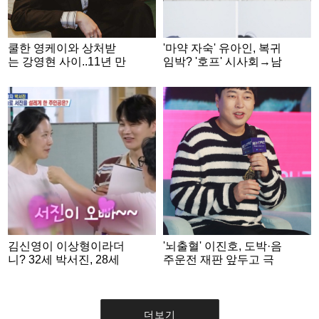
쿨한 영케이와 상처받
'마약 자숙' 유아인, 복귀
는 강영현 사이..11년 만
임박? '호프' 시사회→남
에 꺼낸 완벽한 민낯 [★
사친 스킨십...자꾸 보이
FULL인터뷰]
네 [스타이슈]
김신영이 이상형이라더
'뇌출혈' 이진호, 도박·음
니? 32세 박서진, 28세
주운전 재판 앞두고 극
미녀 개그우먼 황혜선
비리에 퇴원
과 러브라인 [살림남][★
밤TV]
더보기