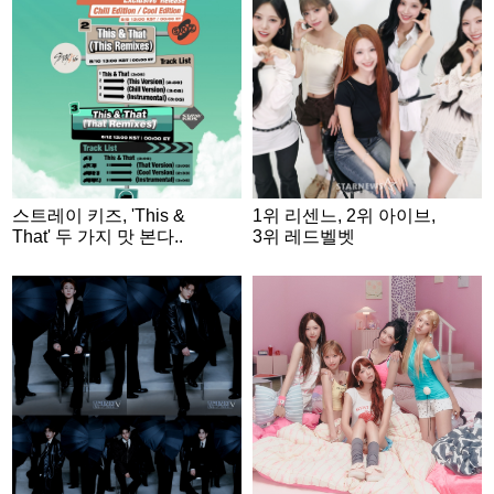
스트레이 키즈, 'This &
1위 리센느, 2위 아이브,
That' 두 가지 맛 본다..
3위 레드벨벳
리믹스 싱글 2종 발표