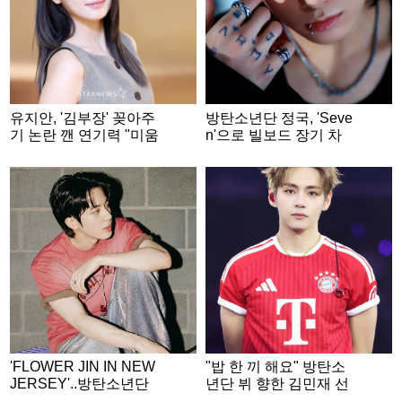
유지안, '김부장' 꽂아주
방탄소년단 정국, 'Seve
기 논란 깬 연기력 "미움
n'으로 빌보드 장기 차
도 사랑도 영광" [★FUL
트 점령..글로벌 차트 15
L인터뷰]
9주 진입 성공 '亞최초·
최장 기록 경신'
'FLOWER JIN IN NEW
"밥 한 끼 해요" 방탄소
JERSEY'..방탄소년단
년단 뷔 향한 김민재 선
진, 월드와이드 큐티 아
수의 진심 어린 메시지