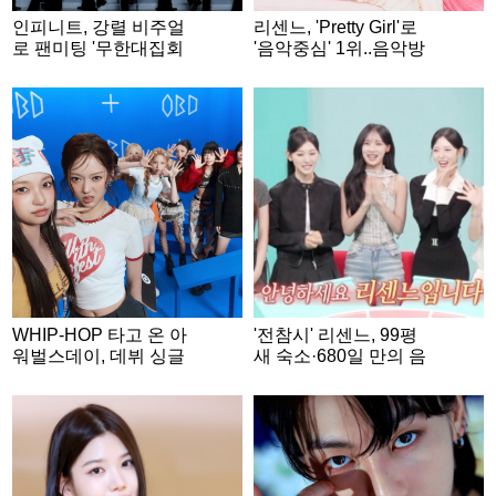
인피니트, 강렬 비주얼
리센느, 'Pretty Girl'로
로 팬미팅 '무한대집회
'음악중심' 1위..음악방
Ⅴ' 개인 콘셉트 포토 공
송 3관왕
개..기대감 증폭
WHIP-HOP 타고 온 아
'전참시' 리센느, 99평
워벌스데이, 데뷔 싱글
새 숙소·680일 만의 음
'Our Birthday' 콘셉트 포
방 1위..감동적 성장史
토 공개..기대 UP
[종합]