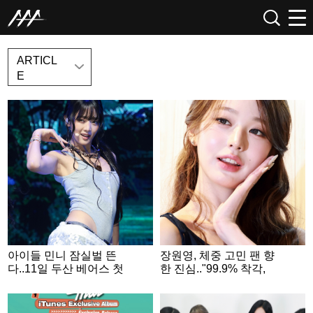
NEWS
ARTICL
E
아이들 민니 잠실벌 뜬
장원영, 체중 고민 팬 향
다..11일 두산 베어스 첫
한 진심.."99.9% 착각,
시구 "퀸카 될게요"
있는 그대로 예뻐"