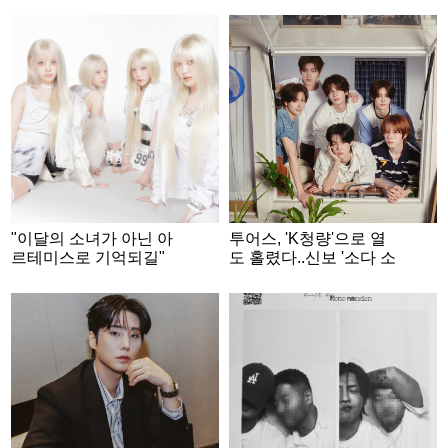
미 녹인 월드와이드 핸
섬 환상 라이브
"이달의 소녀가 아닌 아
투어스, 'K청량'으로 열
르테미스로 기억되길"
도 홀렸다..신보 '소다 소
[★FULL인터뷰]
다'로 日차트 호성적 [★
FOCUS]