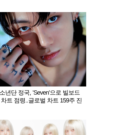
기대 UP
년단 정국, 'Seven'으로 빌보드
 차트 점령..글로벌 차트 159주 진
성공 '亞최초·최장 기록 경신'