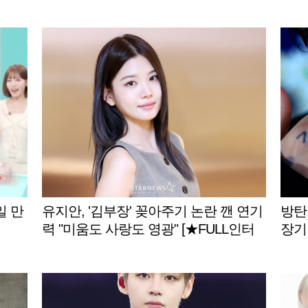
개..
일 만
유지안, '김부장' 꽂아주기 논란 깬 연기
방탄소
력 "미움도 사랑도 영광" [★FULL인터
장기
뷰]
입 