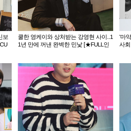
.신보
쿨한 영케이와 상처받는 강영현 사이..1
'마약
CU
1년 만에 꺼낸 완벽한 민낯 [★FULL인
사회
터뷰]
타이