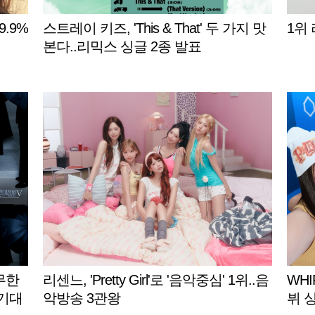
9.9%
스트레이 키즈, 'This & That' 두 가지 맛
1위
본다..리믹스 싱글 2종 발표
무한
리센느, 'Pretty Girl'로 '음악중심' 1위..음
WHI
.기대
악방송 3관왕
뷔 싱