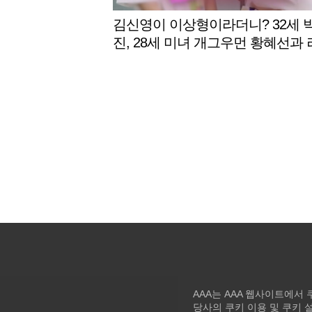
김신영이 이상형이라더니? 32세 
진, 28세 미녀 개그우먼 황혜선과
라인 [살림남][★밤TV]
AAA는 AAA 웹사이트에서
당사의 쿠키 이용 및 쿠키 