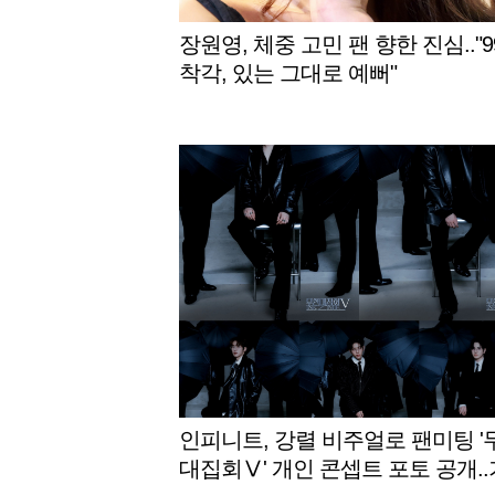
장원영, 체중 고민 팬 향한 진심.."9
착각, 있는 그대로 예뻐"
인피니트, 강렬 비주얼로 팬미팅 '
대집회Ⅴ' 개인 콘셉트 포토 공개.