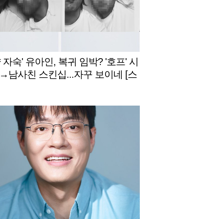
 자숙' 유아인, 복귀 임박? '호프' 시
→남사친 스킨십...자꾸 보이네 [스
슈]