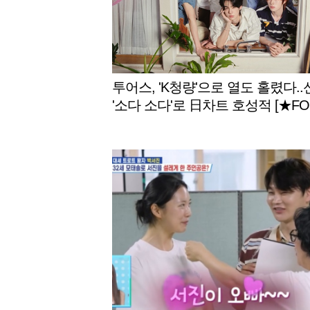
투어스, 'K청량'으로 열도 홀렸다.
'소다 소다'로 日차트 호성적 [★FO
S]