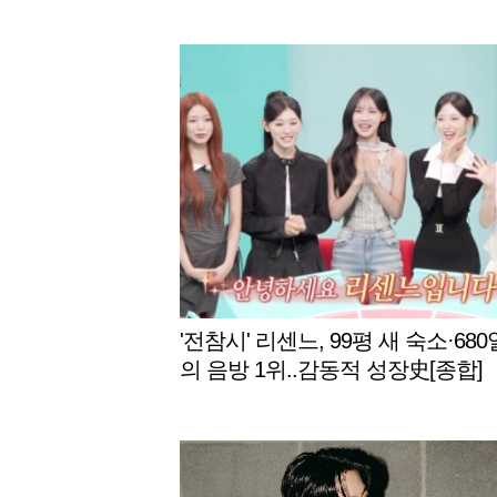
감 증폭
'전참시' 리센느, 99평 새 숙소·680
의 음방 1위..감동적 성장史[종합]