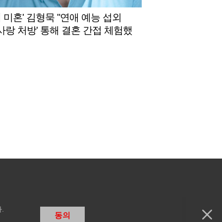
세 미혼' 김형묵 "연애 예능 섭외
'사랑 처방' 통해 결혼 간접 체험했
[★FULL인터뷰]
.
동의