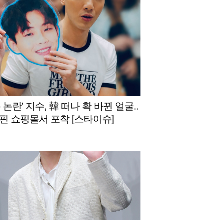
 논란' 지수, 韓 떠나 확 바뀐 얼굴..
핀 쇼핑몰서 포착 [스타이슈]