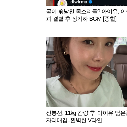
굳이 前남친 목소리를? 아이유, 
과 결별 후 장기하 BGM [종합]
신봉선, 11kg 감량 후 '아이유 닮은
자리매김..완벽한 V라인