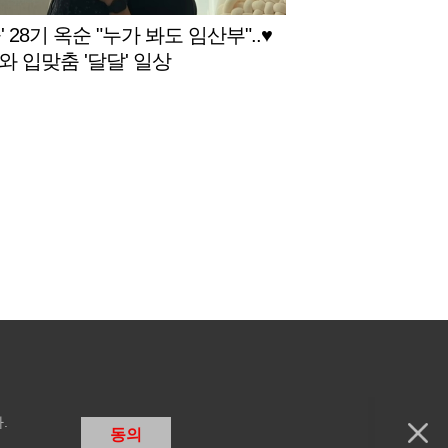
' 28기 옥순 "누가 봐도 임산부"..♥
와 입맞춤 '달달' 일상
.
동의