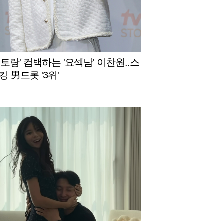
토랑' 컴백하는 '요섹남' 이찬원..스
 男트롯 '3위'