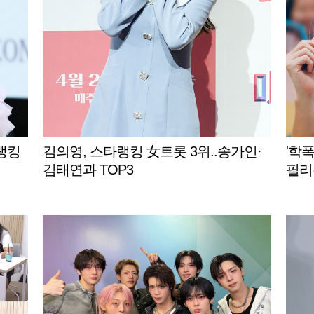
랭킹
김의영, 스타랭킹 女트롯 3위..송가인·
'학폭
김태연과 TOP3
필리