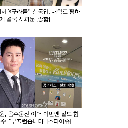
디서 X구라를"..신동엽, 대학로 폄하
에 결국 사과문 [종합]
윤, 음주운전 이어 이번엔 절도 혐
자수.."부끄럽습니다" [스타이슈]