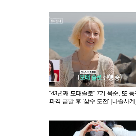
"43년째 모태솔로" 7기 옥순, 또 등장
파격 금발 후 '삼수 도전' [나솔사계