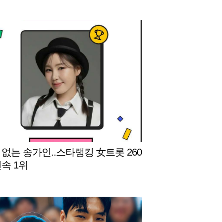
 없는 송가인..스타랭킹 女트롯 260
연속 1위