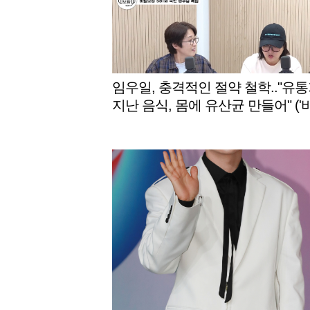
임우일, 충격적인 절약 철학.."유
지난 음식, 몸에 유산균 만들어" ('
보장')