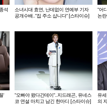
이종석
소녀시대 효연, 난데없이 연예부 기자
"어
공개수배.."집 주소 삽니다" [스타이슈]
논란
꼴'
"오빠야 왔다간데이"..지드래곤, 유네스
유세
코 연설 마치고 남긴 한마디 [스타이슈]
의 