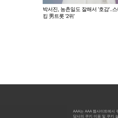
박서진, 농촌일도 잘해서 '호감'..
킹 男트롯 '2위'
AAA는 AAA 웹사이트에서
당사의 쿠키 이용 및 쿠키 