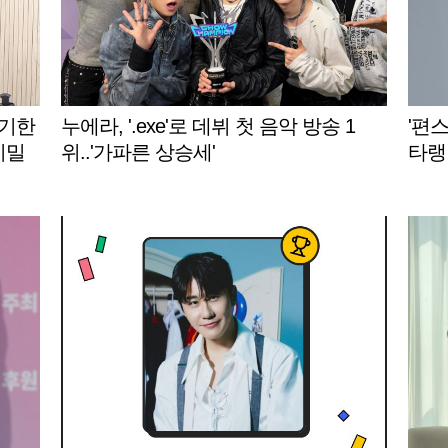
통기한
누에라, '.exe'로 데뷔 첫 음악 방송 1
'편스
비밀
위..'가파른 상승세'
타랭킹