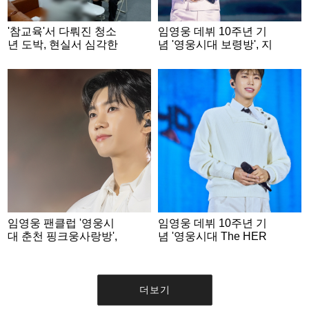
'참교육'서 다뤄진 청소
임영웅 데뷔 10주년 기
년 도박, 현실서 심각한
념 '영웅시대 보령방', 지
수준..2억 4천만원 잃기
역 아동 복지시설에 성
도 [PD수첩]
금..선한 영향력 실천
임영웅 팬클럽 '영웅시
임영웅 데뷔 10주년 기
대 춘천 핑크웅사랑방',
념 '영웅시대 The HER
데뷔 10주년 기념 폭염
O Top 강원', 학대피해
취약계층에 200만원 기
아동 위해 500만원 후원
부
더보기