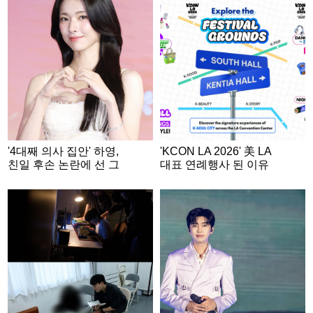
'4대째 의사 집안' 하영,
'KCON LA 2026' 美 LA
친일 후손 논란에 선 그
대표 연례행사 된 이유
었다 "증조부 안상호 맞
지만..의혹 사실무근"
[공식]