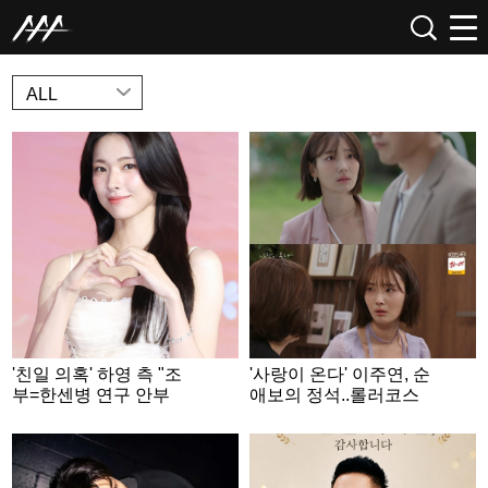
NEWS
ALL
'친일 의혹' 하영 측 "조
'사랑이 온다' 이주연, 순
부=한센병 연구 안부
애보의 정석..롤러코스
호..증조부=안상호 맞지
터급 감정선
만 논란 다른 부분도 有"
[공식]