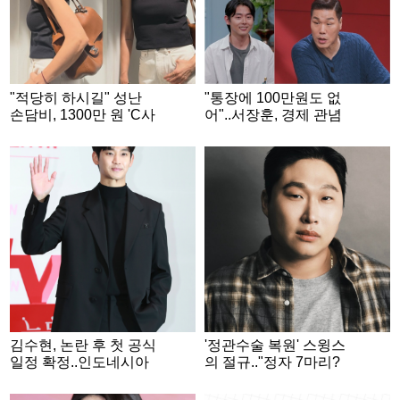
"적당히 하시길" 성난
"통장에 100만원도 없
손담비, 1300만 원 'C사
어"..서장훈, 경제 관념
가방' 들고 웃었다
없는 '무명 배우'에 분노
[연애전쟁]
김수현, 논란 후 첫 공식
'정관수술 복원' 스윙스
일정 확정..인도네시아
의 절규.."정자 7마리?
RCTI 37주년 특집 출연
이제 3억 마리" [스타이
슈]