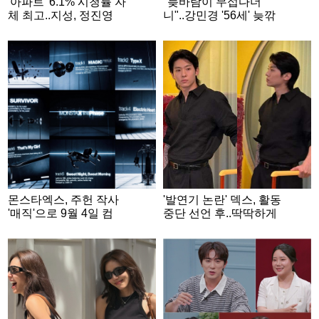
'아파트' 6.1% 시청률 자
"늦바람이 무섭다더
체 최고..지성, 정진영
니"..강민경 '56세' 늦깎
잃고 '분노의 피눈물'[종
이 운전자 정재형 포착
합]
몬스타엑스, 주헌 작사
'발연기 논란' 덱스, 활동
'매직'으로 9월 4일 컴
중단 선언 후..딱딱하게
백..형원 자작곡도 수록
굳은 표정 [스타이슈]