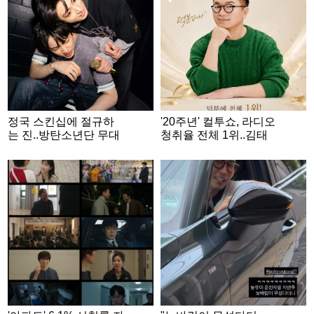
정국 스킨십에 절규하
'20주년' 컬투쇼, 라디오
는 진..방탄소년단 무대
청취율 전체 1위..김태
뒤 비글美 폭발 [스타이
균 "꿈 이루며 20년 행
슈]
복하고 감사"