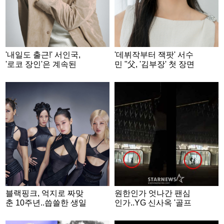
'내일도 출근!' 서인국,
'데뷔작부터 잭팟' 서수
'로코 장인'은 계속된
민 "父, '김부장' 첫 장면
다.."40대에도 자연스럽
부터 우셨어요" [★FUL
게" [★FULL인터뷰]
L인터뷰]
블랙핑크, 억지로 짜맞
원한인가 엇나간 팬심
춘 10주년..씁쓸한 생일
인가..YG 신사옥 '골프
잔치 [★FOCUS]
채 테러' 20대女 정체
[종합]