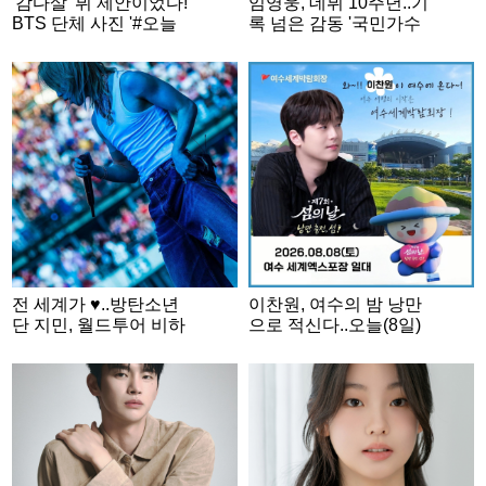
'감다살' 뷔 제안이었다!
임영웅, 데뷔 10주년..기
BTS 단체 사진 '#오늘
록 넘은 감동 '국민가수
의 방탄'
금자탑'
전 세계가 ♥..방탄소년
이찬원, 여수의 밤 낭만
단 지민, 월드투어 비하
으로 적신다..오늘(8일)
인드..빛나는 반전 매력
'제7회 섬의 날' 축하무
대