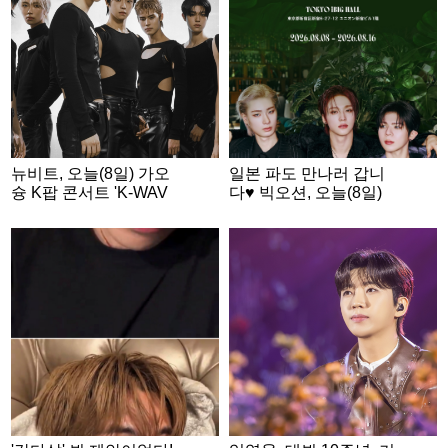
뉴비트, 오늘(8일) 가오
일본 파도 만나러 갑니
슝 K팝 콘서트 'K-WAV
다♥ 빅오션, 오늘(8일)
E INFINITY' 출격
日 팬미팅