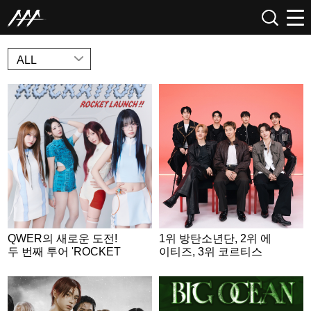
NEWS
ALL
QWER의 새로운 도전!
1위 방탄소년단, 2위 에
두 번째 투어 'ROCKET
이티즈, 3위 코르티스
LAUNCH' 포스터 공개..
4인 4색 우주인 변신