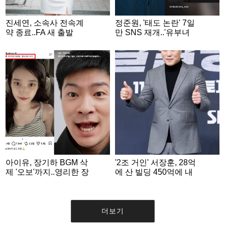
진세연, 소속사 전속계
정준원, '태도 논란' 7일
약 종료..FA 새 출발
만 SNS 재개..'유부녀
킬러' 수줍게 홍보 [스타
이슈]
아이유, 장기하 BGM 삭
'2조 거인' 서장훈, 28억
제 '오보'까지..영리한 장
에 산 빌딩 450억에 내
기하는 '단편영화 홍보'
놨다..280억대 차익 [스
SNS 게재 [스타이슈]
타이슈]
더보기