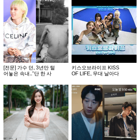
[전문] 가수 던, 3년만 털
키스오브라이프 KISS
어놓은 속내.."단 한 사
OF LIFE, 무대 날아다
람에게만 닿더라도"
니는 무대 장인들💕 | A
CON 2026 밸런스게
임|‘Would you rather’ g
ame | ENG SUB #ACO
N2026