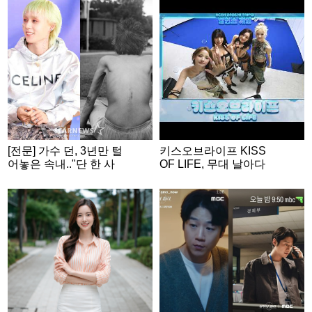
[전문] 가수 던, 3년만 털
키스오브라이프 KISS
어놓은 속내.."단 한 사
OF LIFE, 무대 날아다
람에게만 닿더라도"
니는 무대 장인들💕 | A
CON 2026 밸런스게
임|‘Would you rather’ g
ame | ENG SUB #ACO
N2026