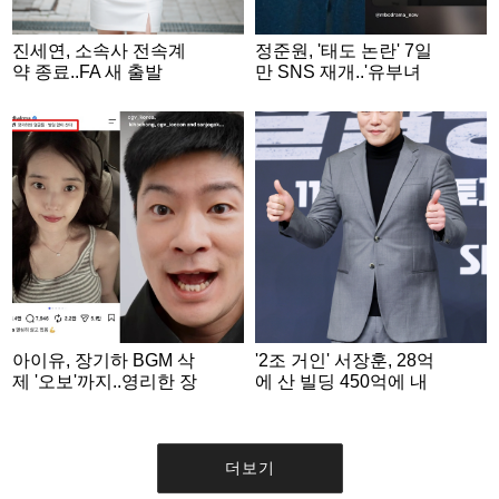
진세연, 소속사 전속계
정준원, '태도 논란' 7일
약 종료..FA 새 출발
만 SNS 재개..'유부녀
킬러' 수줍게 홍보 [스타
이슈]
아이유, 장기하 BGM 삭
'2조 거인' 서장훈, 28억
제 '오보'까지..영리한 장
에 산 빌딩 450억에 내
기하는 '단편영화 홍보'
놨다..280억대 차익 [스
SNS 게재 [스타이슈]
타이슈]
더보기