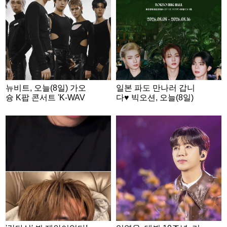
뉴비트, 오늘(8일) 가오
일본 파도 만나러 갑니
슝 K팝 콘서트 'K-WAV
다♥ 빅오션, 오늘(8일)
E INFINITY' 출격
日 팬미팅