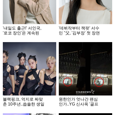
'내일도 출근!' 서인국,
'데뷔작부터 잭팟' 서수
'로코 장인'은 계속된
민 "父, '김부장' 첫 장면
다.."40대에도 자연스럽
부터 우셨어요" [★FUL
게" [★FULL인터뷰]
L인터뷰]
블랙핑크, 억지로 짜맞
원한인가 엇나간 팬심
춘 10주년..씁쓸한 생일
인가..YG 신사옥 '골프
잔치 [★FOCUS]
채 테러' 20대女 정체
[종합]