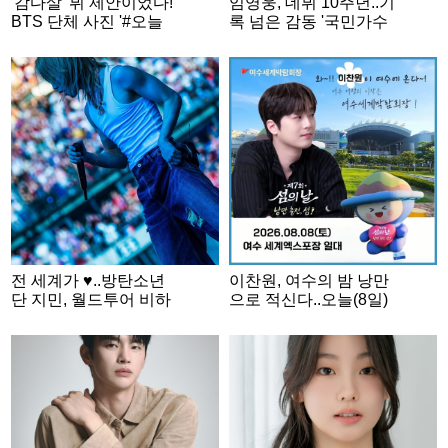
'감다살' 뷔 제안이었다!
임영웅, 데뷔 10주년..기
BTS 단체 사진 '#오늘
록 넘은 감동 '국민가수
의 방탄'
금자탑'
전 세계가 ♥..방탄소년
이찬원, 여수의 밤 낭만
단 지민, 월드투어 비하
으로 적신다..오늘(8일)
인드..빛나는 반전 매력
'제7회 섬의 날' 축하무
대