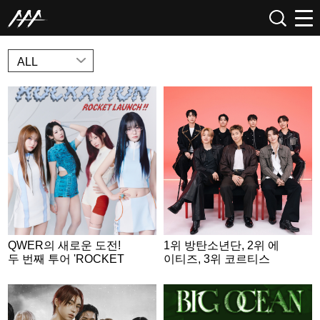
NEWS
ALL
QWER의 새로운 도전!
1위 방탄소년단, 2위 에
두 번째 투어 'ROCKET
이티즈, 3위 코르티스
LAUNCH' 포스터 공개..
4인 4색 우주인 변신