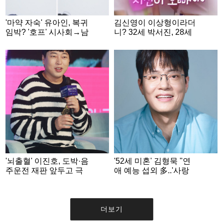
'마약 자숙' 유아인, 복귀
김신영이 이상형이라더
임박? '호프' 시사회→남
니? 32세 박서진, 28세
사친 스킨십...자꾸 보이
미녀 개그우먼 황혜선
네 [스타이슈]
과 러브라인 [살림남][★
밤TV]
'뇌출혈' 이진호, 도박·음
'52세 미혼' 김형묵 "연
주운전 재판 앞두고 극
애 예능 섭외 多..'사랑
비리에 퇴원
처방' 통해 결혼 간접 체
험했죠" [★FULL인터
뷰]
더보기