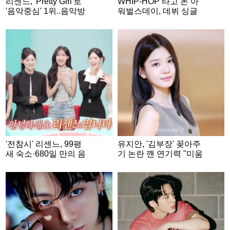
리센느, 'Pretty Girl'로
WHIP-HOP 타고 온 아
'음악중심' 1위..음악방
워벌스데이, 데뷔 싱글
송 3관왕
'Our Birthday' 콘셉트 포
토 공개..기대 UP
'전참시' 리센느, 99평
유지안, '김부장' 꽂아주
새 숙소·680일 만의 음
기 논란 깬 연기력 "미움
방 1위..감동적 성장史
도 사랑도 영광" [★FUL
[종합]
L인터뷰]