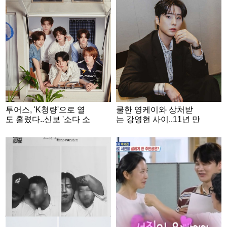
투어스, 'K청량'으로 열
쿨한 영케이와 상처받
도 홀렸다..신보 '소다 소
는 강영현 사이..11년 만
다'로 日차트 호성적 [★
에 꺼낸 완벽한 민낯 [★
FOCUS]
FULL인터뷰]