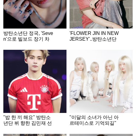
방탄소년단 정국, 'Seve
'FLOWER JIN IN NEW
n'으로 빌보드 장기 차
JERSEY'..방탄소년단
트 점령..글로벌 차트 15
진, 월드와이드 큐티 아
9주 진입 성공 '亞최초·
미 녹인 월드와이드 핸
최장 기록 경신'
섬 환상 라이브
"밥 한 끼 해요" 방탄소
"이달의 소녀가 아닌 아
년단 뷔 향한 김민재 선
르테미스로 기억되길"
수의 진심 어린 메시지
[★FULL인터뷰]