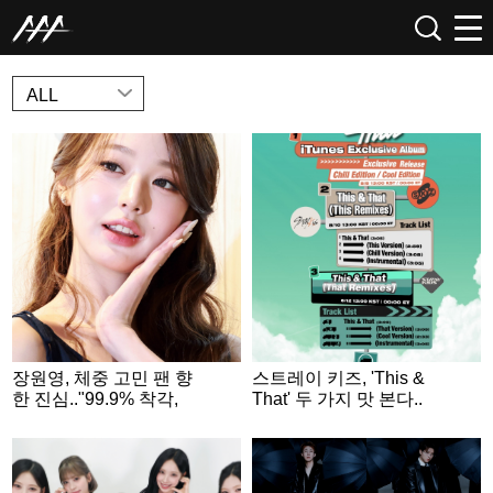
NEWS
ALL
장원영, 체중 고민 팬 향
스트레이 키즈, 'This &
한 진심.."99.9% 착각,
That' 두 가지 맛 본다..
있는 그대로 예뻐"
리믹스 싱글 2종 발표