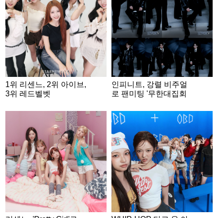
1위 리센느, 2위 아이브,
인피니트, 강렬 비주얼
3위 레드벨벳
로 팬미팅 '무한대집회
Ⅴ' 개인 콘셉트 포토 공
개..기대감 증폭