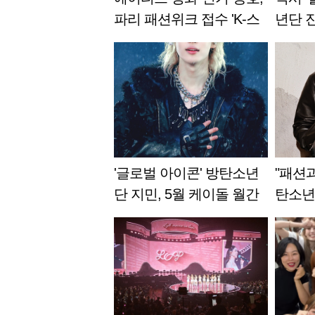
파리 패션위크 접수 'K-스
년단 진
타일 아이콘'
전 브
등장
'글로벌 아이콘' 방탄소년
"패션
단 지민, 5월 케이돌 월간
탄소년단
랭킹 1위
→'정국