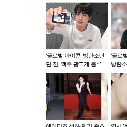
'글로벌 아이콘' 방탄소년
'글로벌
단 진, 맥주 광고계 블루
방탄소
칩! 맥주 광고에 어울리는
62주 
스타 1위
합 8주
에이티즈 성화·민기·종호,
역시 '