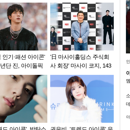
 인기·패션 아이콘'
'日 마사이홀딩스 주식회
인
년단 진, 아이돌픽
사 회장' 마사이 코지, 143
연속 1위..전 부문 통
엔터 회장 취임..MOU 체
 연속 1위
결
아
월드 아이콘'..방탄소
권은비, '트렌드 아이콘' 우