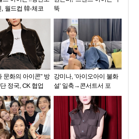
, 월드컵 韓-체코
뚝
라질 중계방송 깜짝
과 문화의 아이콘" 방
강미나, '아이오아이 불화
 정국, CK 협업
설' 일축→콘서트서 포
 효과' 입증
착..'유쾌한 바이브' [스타
이슈]