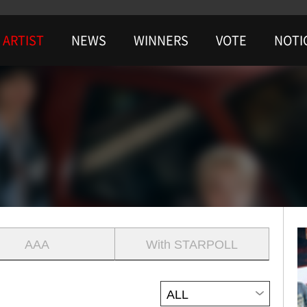
ARTIST
NEWS
WINNERS
VOTE
NOTI
AAA
With STARPOLL
ALL