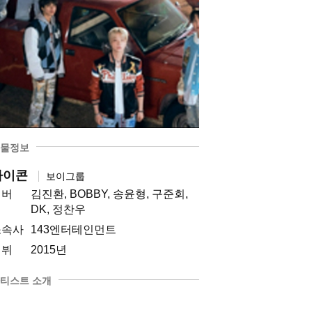
물정보
아이콘
보이그룹
멤버
김진환, BOBBY, 송윤형, 구준회,
DK, 정찬우
소속사
143엔터테인먼트
데뷔
2015년
티스트 소개