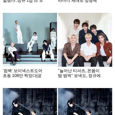
일냈다..정규 1집 日 오
타더니 제대로 상승세
리콘 1위 등극
'컴백' 보이넥스트도어
"늘어난 티셔츠, 온몸이
초동 108만 찍었다[공
땀 범벅" 보넥도, 정규에
식]
쏟아낸 독기 [★FULL인
터뷰]