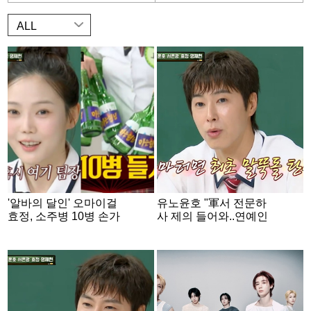
ALL
'알바의 달인' 오마이걸
유노윤호 "軍서 전문하
효정, 소주병 10병 손가
사 제의 들어와..연예인
락에 끼고 배달 묘기 '깜
중 최초로 해보고 싶었
짝' [아는형님]
다" [아는형님][별별TV]