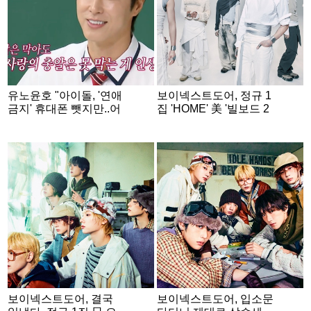
유노윤호 "아이돌, '연애
보이넥스트도어, 정규 1
금지' 휴대폰 뺏지만..어
집 'HOME' 美 '빌보드 2
떻게든 만날 수 있어" [아
00' 16위 진입..커리어
는형님]
하이
보이넥스트도어, 결국
보이넥스트도어, 입소문