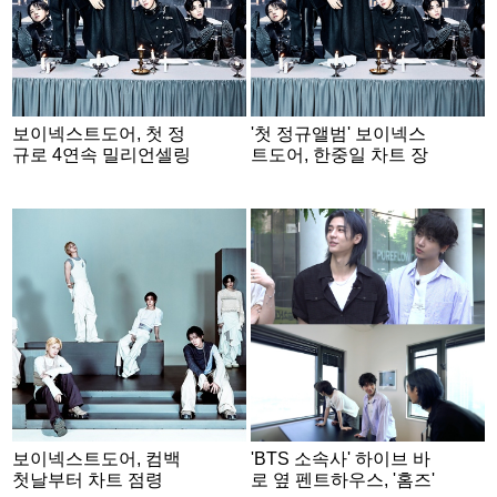
보이넥스트도어, 첫 정
'첫 정규앨범' 보이넥스
규로 4연속 밀리언셀링
트도어, 한중일 차트 장
달성
악했다
보이넥스트도어, 컴백
'BTS 소속사' 하이브 바
첫날부터 차트 점령
로 옆 펜트하우스, '홈즈'