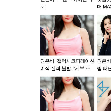
뚝
머 MA
美쳤다
권은비, 갤럭시코퍼레이션
권은비,
이적 전격 불발.."세부 조
림 떠난
율 이견"
무리" 