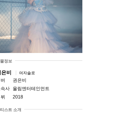
물정보
권은비
여자솔로
멤버
권은비
소속사
울림엔터테인먼트
데뷔
2018
티스트 소개