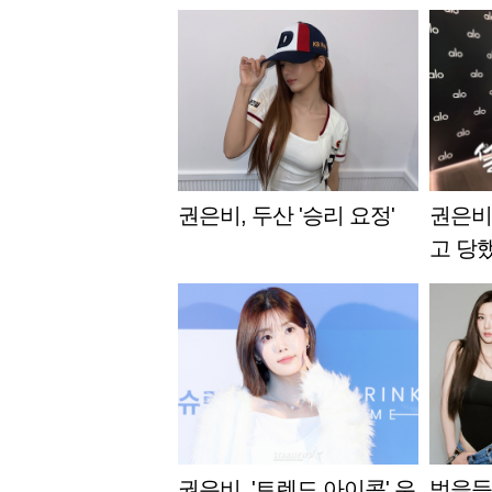
권은비, 두산 '승리 요정'
권은비
고 당했
져" [
권은비, '트렌드 아이콘' 우
벗을듯 