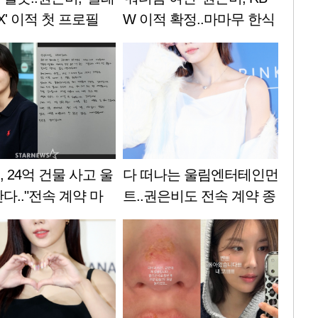
X' 이적 첫 프로필
W 이적 확정..마마무 한식
[스타이슈]
구 된다[공식]
 24억 건물 사고 울
다 떠나는 울림엔터테인먼
다.."전속 계약 마
트..권은비도 전속 계약 종
[스타이슈]
료 [공식]