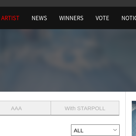
ARTIST
NEWS
WINNERS
VOTE
NOTI
AAA
With STARPOLL
ALL