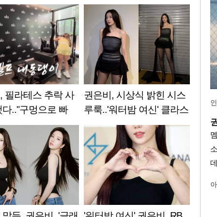
, 필라테스 추락 사
권은비, 시상식 밝힌 시스
인
다.."구멍으로 빠
루룩..'워터밤 여신' 클라스
스타이슈]
아
말듯..권은비, '글래
'워터밤 여신' 권은비, RB