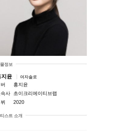
물정보
홍지윤
여자솔로
멤버
홍지윤
소속사
초이크리에이티브랩
데뷔
2020
티스트 소개