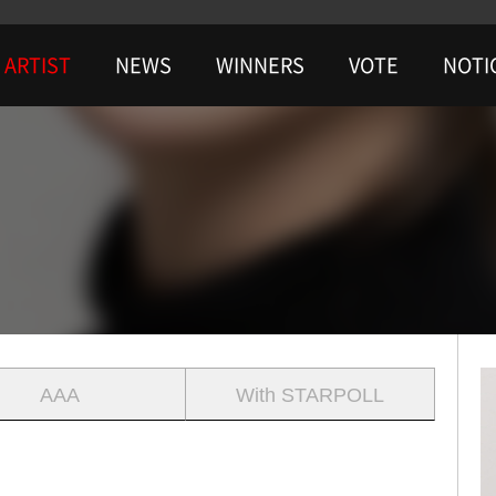
ARTIST
NEWS
WINNERS
VOTE
NOTI
AAA
With STARPOLL