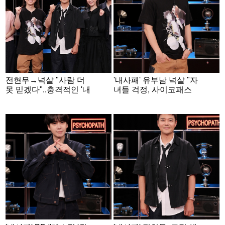
전현무→넉살 "사람 더
'내사패' 유부남 넉살 "자
못 믿겠다"..충격적인 '내
녀들 걱정, 사이코패스
가 만난 사이코패스'가
만날까봐 무서워"
남긴 후유증 [종합]