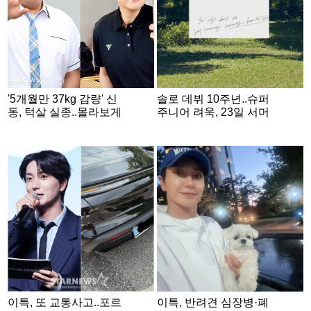
'5개월만 37kg 감량' 신
솔로 데뷔 10주년..슈퍼
동, 턱살 실종..몰라보게
주니어 려욱, 23일 서머
달라진 얼굴
송 컴백[공식]
이특, 또 교통사고..포르
이특, 반려견 심장병·폐