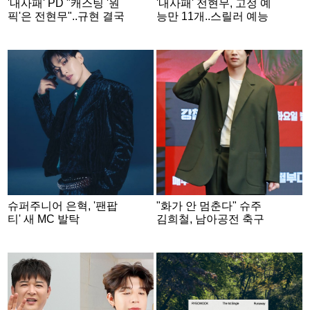
'내사패' PD "캐스팅 '원
'내사패' 전현무, 고정 예
픽'은 전현무"..규현 결국
능만 11개..스릴러 예능
서운 "실망스러워"
첫 도전에 "좋아하는 장
르"
슈퍼주니어 은혁, '팬팝
"화가 안 멈춘다" 슈주
티' 새 MC 발탁
김희철, 남아공전 축구
패배에 작심 발언