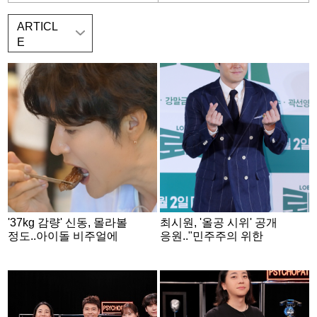
ARTICL
E
'37kg 감량' 신동, 몰라볼
최시원, '올공 시위' 공개
정도..아이돌 비주얼에
응원.."민주주의 위한
배우도 감탄 "완전 꽃미
일"
남"