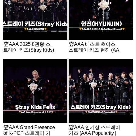
2025 코리아 그랜드 뮤직 어워즈 베스트 셀링 앨범
2025 코리아 그랜드 뮤직 어워즈 뮤직 데이 최고 인기상
2025 더팩트 뮤직 어워즈 레코드 오브 더 이어
2025 더팩트 뮤직 어워즈 아너 오브 더 이어
🏆AAA 2025 8관왕 스
🏆AAA 베스트 초이스
2025 더팩트 뮤직 어워즈 올해의 아티스트
트레이 키즈(Stray Kids)
스트레이 키즈 현진 (AA
풀 영상🏆
A Best Choice | HYUNJ
2025 더팩트 뮤직 어워즈 TMA 인기상
IN)🏆
2025 케이 월드 드림 어워즈 K 월드 드림 베스트 아티스트상
2025 케이 월드 드림 어워즈 K 월드클래스상
2025 케이 월드 드림 어워즈 K 월드 드림 본상
2025 케이 월드 드림 어워즈 K 월드 드림 그룹 인기상
2025 제34회 서울가요대상 본상
2024 제38회 골든디스크 어워즈 음반부문 본상
2024 제38회 골든디스크 어워즈 글로벌 K팝 아티스트상
🏆AAA Grand Presence
🏆AAA 인기상 스트레이
of K-POP 스트레이 키
키즈 (AAA Popularity |
2024 제33회 서울가요대상 본상