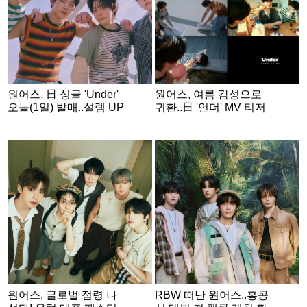
원어스, 日 싱글 'Under'
원어스, 여름 감성으로
오늘(1일) 발매..설렘 UP
귀환..日 '언더' MV 티저
오픈
원어스, 글로벌 점령 나
RBW 떠난 원어스..홍콩