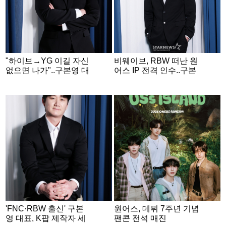
"하이브→YG 이길 자신
비웨이브, RBW 떠난 원
없으면 나가"..구본영 대
어스 IP 전격 인수..구본
표, 내년 新 걸 그룹 론칭
영 대표의 진심 [★연구
[★연구소][인터뷰③]
소][인터뷰②]
'FNC·RBW 출신' 구본
원어스, 데뷔 7주년 기념
영 대표, K팝 제작자 세
팬콘 전석 매진