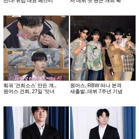
선다! 유럽 대표 페스티
서 데뷔 첫 팬콘 개최 확
벌 'COMIC CON' 헤드
정
라이너 출격
훠궈 '건희소스' 만든 걔..
원어스, RBW 떠나 본격
원어스 건희, 27일 '맛녀
새출발..데뷔 7주년 기념
석' 단독 출연
팬콘 성공적 개최