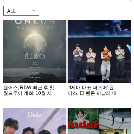
ALL
원어스, RBW 떠난 후 첫
'4세대 대표 퍼포머' 원
월드투어 개최..10월 서
어스, 日 팬콘 피날레 대
울서 포문
성황