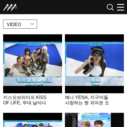
NEWS
VIDEO
키스오브라이프 KISS
예나 YENA, 지구미들
OF LIFE, 무대 날아다
사랑하는 짱 귀여운 오
니는 무대 장인들💕 | A
리🐤 | ACON 2026 밸런
CON 2026 밸런스게
스게임 | ‘Would you rat
임|‘Would you rather’ g
her’ game | ENG SUB
ame | ENG SUB #ACO
#ACON2026