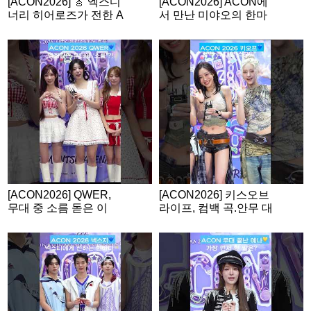
[ACON2026] 🎸 엑스디
[ACON2026] ACON에
너리 히어로즈가 전한 A
서 만난 미야오의 한마
CON 소감
디💙
[ACON2026] QWER,
[ACON2026] 키스오브
무대 중 소름 돋은 이
라이프, 컴백 곡.안무 대
유?
형 스포?!