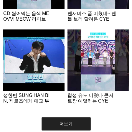
CD 씹어먹는 음색 ME
팬서비스 폼 미쳤네~ 팬
OVV! MEOW 라이브
들 보러 달려온 CYE
성한빈 SUNG HAN BI
함성 유도 미쳤다 콘서
N, 제로즈에게 애교 부
트장 예열하는 CYE
리는 명MC💙 | ACON 2
026 밸런스게임 | ‘Woul
d you rather’ game EN
G SUB #ACON2026
더보기