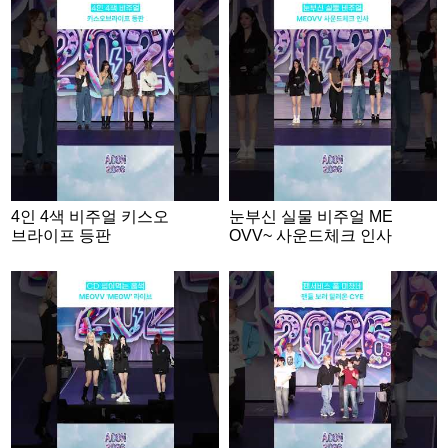
4인 4색 비주얼 키스오
눈부신 실물 비주얼 ME
브라이프 등판
OVV~ 사운드체크 인사