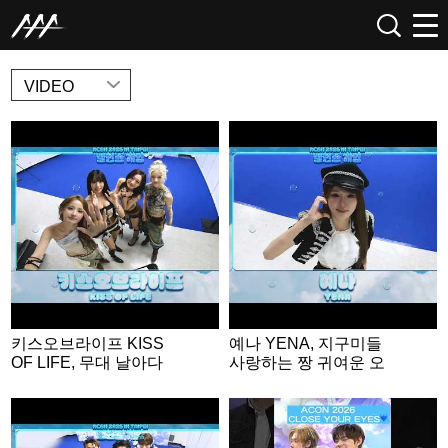
NEWS
VIDEO
키스오브라이프 KISS
예나 YENA, 지구미들
OF LIFE, 무대 날아다
사랑하는 짱 귀여운 오
니는 무대 장인들💕 | A
리🐤 | ACON 2026 밸런
CON 2026 밸런스게
스게임 | ‘Would you rat
임|‘Would you rather’ g
her’ game | ENG SUB
ame | ENG SUB #ACO
#ACON2026