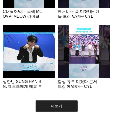
CD 씹어먹는 음색 ME
팬서비스 폼 미쳤네~ 팬
OVV! MEOW 라이브
들 보러 달려온 CYE
성한빈 SUNG HAN BI
함성 유도 미쳤다 콘서
N, 제로즈에게 애교 부
트장 예열하는 CYE
리는 명MC💙 | ACON 2
026 밸런스게임 | ‘Woul
d you rather’ game EN
G SUB #ACON2026
더보기