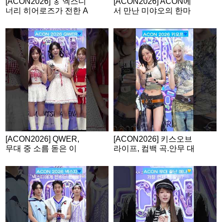
[ACON2026] 🎸 엑스디
[ACON2026] ACON에
너리 히어로즈가 전한 A
서 만난 미야오의 한마
CON 소감
디💙
[ACON2026] QWER,
[ACON2026] 키스오브
무대 중 소름 돋은 이
라이프, 컴백 곡.안무 대
유?
형 스포?!