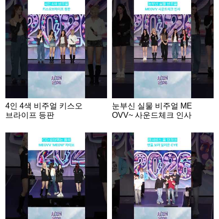
4인 4색 비주얼 키스오
눈부신 실물 비주얼 ME
브라이프 등판
OVV~ 사운드체크 인사