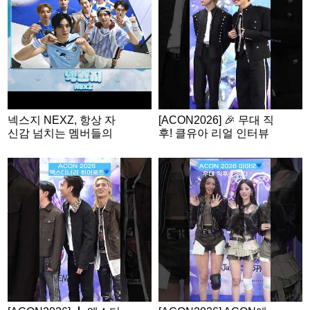
N2026
넥스지 NEXZ, 항상 자
[ACON2026] 🎉 무대 직
신감 넘치는 멤버들의
후! 클유아 리얼 인터뷰
밸런스 게임🩵 | ACON
2026 밸런스게임 | ‘Wo
uld you rather’ game |
ENG SUB #ACON202
6