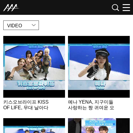
NEWS
VIDEO
키스오브라이프 KISS
예나 YENA, 지구미들
OF LIFE, 무대 날아다
사랑하는 짱 귀여운 오
니는 무대 장인들💕 | A
리🐤 | ACON 2026 밸런
CON 2026 밸런스게
스게임 | ‘Would you rat
임|‘Would you rather’ g
her’ game | ENG SUB
ame | ENG SUB #ACO
#ACON2026