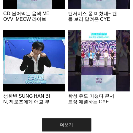
CD 씹어먹는 음색 ME
팬서비스 폼 미쳤네~ 팬
OVV! MEOW 라이브
들 보러 달려온 CYE
성한빈 SUNG HAN BI
함성 유도 미쳤다 콘서
N, 제로즈에게 애교 부
트장 예열하는 CYE
리는 명MC💙 | ACON 2
026 밸런스게임 | ‘Woul
d you rather’ game EN
G SUB #ACON2026
더보기