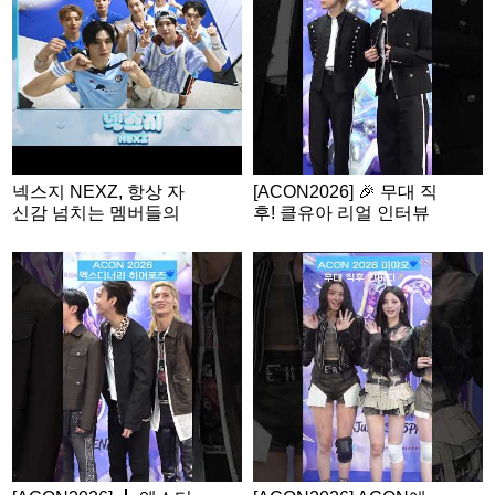
N2026
넥스지 NEXZ, 항상 자
[ACON2026] 🎉 무대 직
신감 넘치는 멤버들의
후! 클유아 리얼 인터뷰
밸런스 게임🩵 | ACON
2026 밸런스게임 | ‘Wo
uld you rather’ game |
ENG SUB #ACON202
6