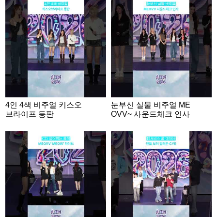
4인 4색 비주얼 키스오
눈부신 실물 비주얼 ME
브라이프 등판
OVV~ 사운드체크 인사