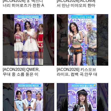
[ACON2026] 🎸 엑스디
[ACON2026] ACON에
너리 히어로즈가 전한 A
서 만난 미야오의 한마
CON 소감
디💙
[ACON2026] QWER,
[ACON2026] 키스오브
무대 중 소름 돋은 이
라이프, 컴백 곡.안무 대
유?
형 스포?!